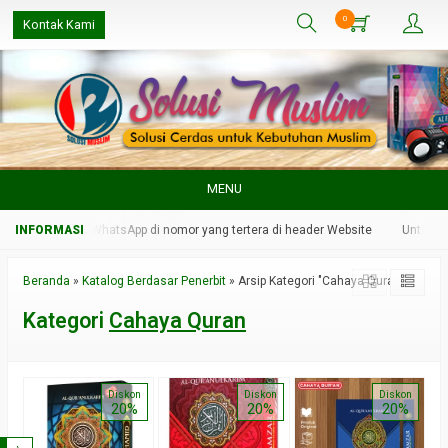
0
Kontak Kami
MENU
n kami melalui WhatsApp di nomor yang tertera di header Website
Untuk res
Beranda
»
Katalog Berdasar Penerbit
»
Arsip Kategori "Cahaya Quran"
Kategori
Cahaya Quran
Diskon
Diskon
Diskon
20%
20%
20%