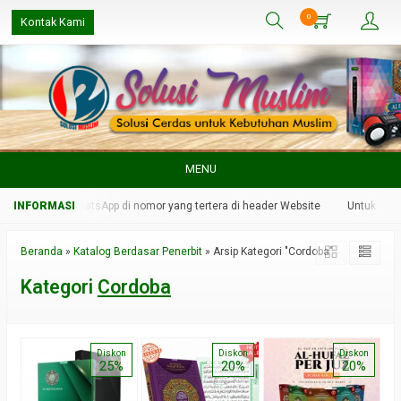
0
Kontak Kami
MENU
ami melalui WhatsApp di nomor yang tertera di header Website
Untuk respon
Beranda
»
Katalog Berdasar Penerbit
»
Arsip Kategori "Cordoba"
Kategori
Cordoba
Diskon
Diskon
Diskon
25%
20%
20%