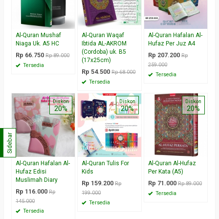
Al-Quran Mushaf
Al-Quran Waqaf
Al-Quran Hafalan Al-
Niaga Uk. A5 HC
Ibtida AL-AKROM
Hufaz Per Juz A4
(Cordoba) uk. B5
Rp 66.750
Rp 207.200
Rp 89.000
Rp
(17x25cm)
259.000
Tersedia
Rp 54.500
Rp 68.000
Tersedia
Tersedia
Diskon
Diskon
Diskon
20%
20%
20%
Sidebar
Al-Quran Hafalan Al-
Al-Quran Tulis For
Al-Quran Al-Hufaz
Hufaz Edisi
Kids
Per Kata (A5)
Muslimah Diary
Rp 159.200
Rp 71.000
Rp
Rp 89.000
Rp 116.000
Rp
199.000
Tersedia
145.000
Tersedia
Tersedia