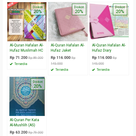
Diskon
Diskon
Diskon
20%
20%
20%
Al-Quran Hafalan Al-
Al-Quran Hafalan Al-
Al-Quran Hafalan Al-
Hufaz Muslimah HC
Hufaz Jaket
Hufaz Diary
Rp 71.200
Rp 116.000
Rp 116.000
Rp 89.000
Rp
Rp
145.000
145.000
Tersedia
Tersedia
Tersedia
Diskon
20%
Al-Quran Per Kata
Al-Mushlih (A5)
Rp 63.200
Rp 79.000