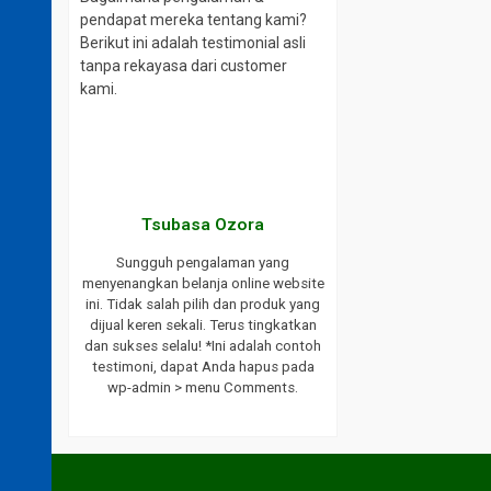
pendapat mereka tentang kami?
Berikut ini adalah testimonial asli
tanpa rekayasa dari customer
kami.
aki
Tsubasa Ozora
website ini.
Sungguh pengalaman yang
ayanan yang
menyenangkan belanja online website
ukses selalu
ini. Tidak salah pilih dan produk yang
endasikan
dijual keren sekali. Terus tingkatkan
bat saya.
dan sukses selalu! *Ini adalah contoh
h testimoni,
testimoni, dapat Anda hapus pada
 wp-admin >
wp-admin > menu Comments.
s.