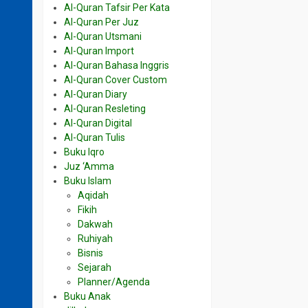
Al-Quran Tafsir Per Kata
Al-Quran Per Juz
Al-Quran Utsmani
Al-Quran Import
Al-Quran Bahasa Inggris
Al-Quran Cover Custom
Al-Quran Diary
Al-Quran Resleting
Al-Quran Digital
Al-Quran Tulis
Buku Iqro
Juz ‘Amma
Buku Islam
Aqidah
Fikih
Dakwah
Ruhiyah
Bisnis
Sejarah
Planner/Agenda
Buku Anak