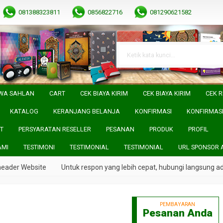
081388323811
0856822716
081290621582
WA SAHLAN
CART
CEK BIAYA KIRIM
CEK BIAYA KIRIM
CEK R
KATALOG
KERANJANG BELANJA
KONFIRMASI
KONFIRMAS
T
PERSYARATAN RESELLER
PESANAN
PRODUK
PROFIL
AMI
TESTIMONI
TESTIMONIAL
TESTIMONIAL
URL SPONSOR 
ader Website
Untuk respon yang lebih cepat, hubungi langsung admi
PEMBAYARAN
Pesanan Anda