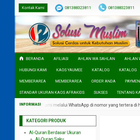
Kontak Kami
081388323811
081388323811
BERANDA
AFILIASI
AHLAN WA SAHLAN
AHLAN 
HUBUNGI KAMI
KAOS YAUMEE
KATALOG
KATALOG
MEMBERAREA
MEMBERAREA
ORDER ANDA
PAYMEN
STANDAR UKURAN KAOS AFRAKIDS
SUKSES
TENTANG K
gi langsung admin kami melalui WhatsApp di nomor yang tertera di he
KATEGORI PRODUK
Al-Quran Berdasar Ukuran
Al-Quran Saku