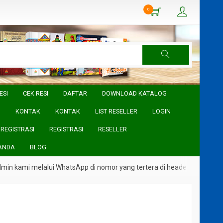
0
ESI
CEK RESI
DAFTAR
DOWNLOAD KATALOG
I
KONTAK
KONTAK
LIST RESELLER
LOGIN
REGISTRASI
REGISTRASI
RESELLER
ANDA
BLOG
n kami melalui WhatsApp di nomor yang tertera di header Website