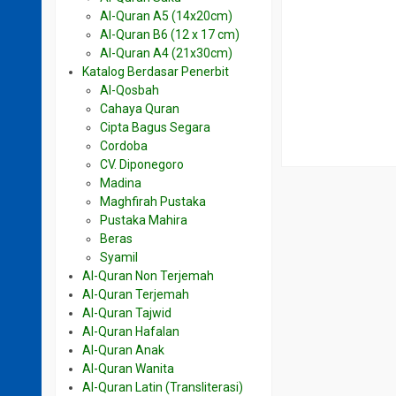
Al-Quran A5 (14x20cm)
Al-Quran B6 (12 x 17 cm)
Al-Quran A4 (21x30cm)
Katalog Berdasar Penerbit
Al-Qosbah
Cahaya Quran
Cipta Bagus Segara
Cordoba
CV. Diponegoro
Madina
Maghfirah Pustaka
Pustaka Mahira
Beras
Syamil
Al-Quran Non Terjemah
Al-Quran Terjemah
Al-Quran Tajwid
Al-Quran Hafalan
Al-Quran Anak
Al-Quran Wanita
Al-Quran Latin (Transliterasi)