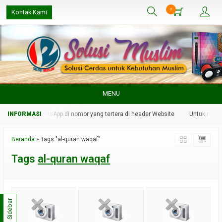
0
Kontak Kami
MENU
ami melalui WhatsApp di nomor yang tertera di header Website
Untuk respon
Beranda
»
Tags "al-quran waqaf"
Tags
al-quran waqaf
Sidebar