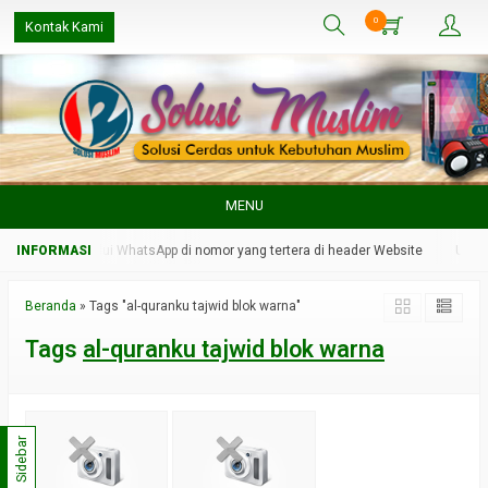
0
Kontak Kami
MENU
dmin kami melalui WhatsApp di nomor yang tertera di header Website
Untuk 
Beranda
»
Tags "al-quranku tajwid blok warna"
Tags
al-quranku tajwid blok warna
Sidebar