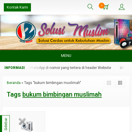
0
Kontak Kami
MENU
min kami melalui WhatsApp di nomor yang tertera di header Website
Untuk r
Beranda
»
Tags "bukum bimbingan muslimah"
Tags
bukum bimbingan muslimah
Sidebar