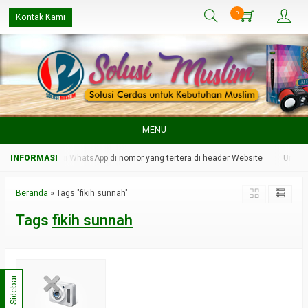
0
Kontak Kami
MENU
min kami melalui WhatsApp di nomor yang tertera di header Website
Untuk r
Beranda
»
Tags "fikih sunnah"
Tags
fikih sunnah
Sidebar