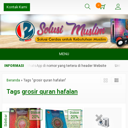
0
Kontak Kami
MENU
in kami melalui WhatsApp di nomor yang tertera di header Website
Untuk res
Beranda
»
Tags "grosir quran hafalan"
Tags
grosir quran hafalan
Diskon
Diskon
Sidebar
20%
20%