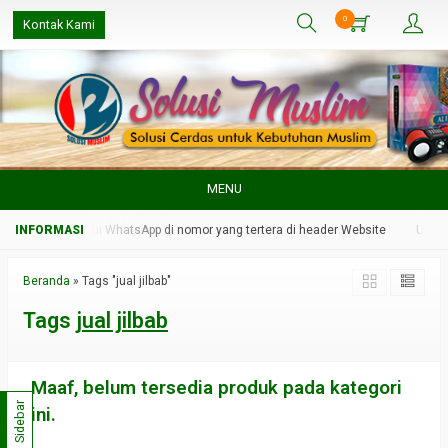
0
Kontak Kami
MENU
dmin kami melalui WhatsApp di nomor yang tertera di header Website
Untuk 
Beranda
»
Tags "jual jilbab"
Tags
jual jilbab
Maaf, belum tersedia produk pada kategori
Sidebar
ini.