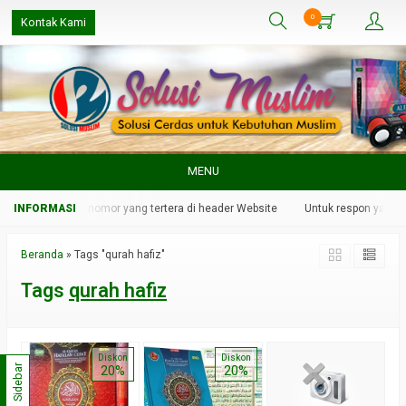
0
Kontak Kami
MENU
lui WhatsApp di nomor yang tertera di header Website
Untuk respon yang le
Beranda
»
Tags "qurah hafiz"
Tags
qurah hafiz
Diskon
Diskon
Sidebar
20%
20%