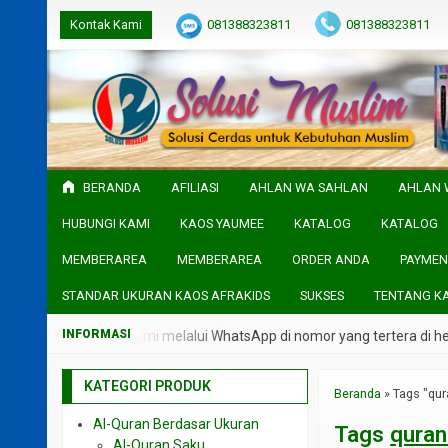
Kontak Kami
081388323811
081388323811
BERANDA
AFILIASI
AHLAN WA SAHLAN
AHLAN 
HUBUNGI KAMI
KAOS YAUMEE
KATALOG
KATALOG
MEMBERAREA
MEMBERAREA
ORDER ANDA
PAYMEN
STANDAR UKURAN KAOS AFRAKIDS
SUKSES
TENTANG K
i langsung admin kami melalui WhatsApp di nomor yang tertera di head
KATEGORI PRODUK
Beranda
»
Tags "qur
Al-Quran Berdasar Ukuran
Tags
quran
Al-Quran Saku