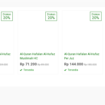
Diskon
Diskon
Diskon
20%
20%
20%
Al-Hufaz
Al-Quran Hafalan Al-Hufaz
Al-Quran Hafalan Al-Hufaz
Muslimah HC
Per Juz
Rp 71.200
Rp 144.000
259.000
Rp 89.000
Rp 180.000
Tersedia
Tersedia