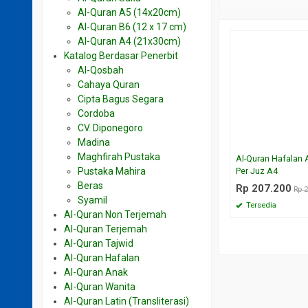
Al-Quran A5 (14x20cm)
Al-Quran B6 (12 x 17 cm)
Al-Quran A4 (21x30cm)
Katalog Berdasar Penerbit
Al-Qosbah
Cahaya Quran
Cipta Bagus Segara
Cordoba
CV. Diponegoro
Madina
Maghfirah Pustaka
Al-Quran Hafalan 
Per Juz A4
Pustaka Mahira
Beras
Rp 207.200
Rp 
Syamil
Tersedia
Al-Quran Non Terjemah
Al-Quran Terjemah
Al-Quran Tajwid
Al-Quran Hafalan
Al-Quran Anak
Al-Quran Wanita
Al-Quran Latin (Transliterasi)