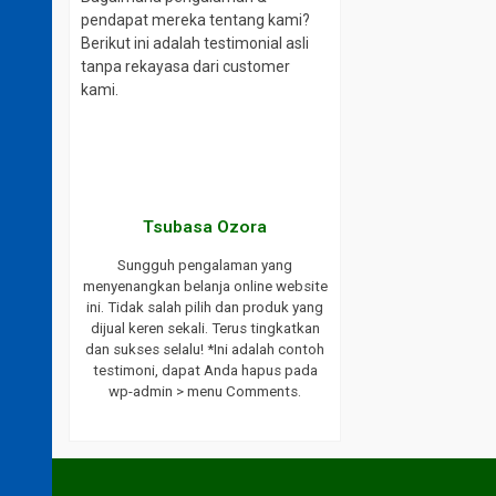
pendapat mereka tentang kami?
Berikut ini adalah testimonial asli
tanpa rekayasa dari customer
kami.
aki
Tsubasa Ozora
website ini.
Sungguh pengalaman yang
ayanan yang
menyenangkan belanja online website
ukses selalu
ini. Tidak salah pilih dan produk yang
endasikan
dijual keren sekali. Terus tingkatkan
bat saya.
dan sukses selalu! *Ini adalah contoh
h testimoni,
testimoni, dapat Anda hapus pada
 wp-admin >
wp-admin > menu Comments.
s.