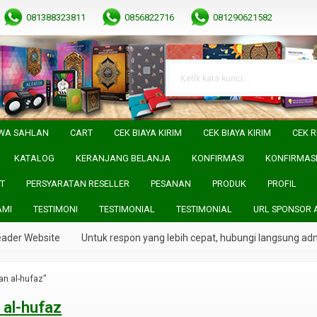
081388323811
0856822716
081290621582
WA SAHLAN
CART
CEK BIAYA KIRIM
CEK BIAYA KIRIM
CEK R
KATALOG
KERANJANG BELANJA
KONFIRMASI
KONFIRMAS
T
PERSYARATAN RESELLER
PESANAN
PRODUK
PROFIL
AMI
TESTIMONI
TESTIMONIAL
TESTIMONIAL
URL SPONSOR 
er Website
Untuk respon yang lebih cepat, hubungi langsung admin
an al-hufaz"
 al-hufaz