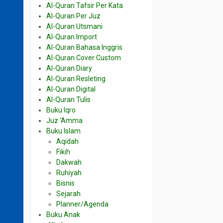
Al-Quran Tafsir Per Kata
Al-Quran Per Juz
Al-Quran Utsmani
Al-Quran Import
Al-Quran Bahasa Inggris
Al-Quran Cover Custom
Al-Quran Diary
Al-Quran Resleting
Al-Quran Digital
Al-Quran Tulis
Buku Iqro
Juz ‘Amma
Buku Islam
Aqidah
Fikih
Dakwah
Ruhiyah
Bisnis
Sejarah
Planner/Agenda
Buku Anak