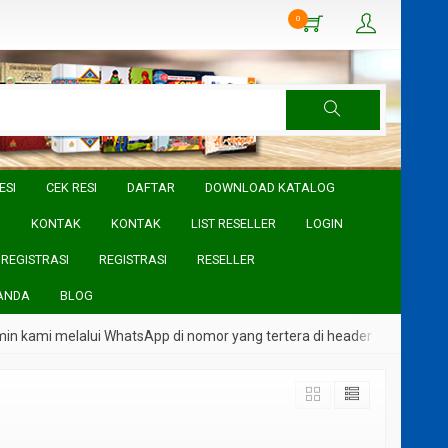
0
ESI
CEK RESI
DAFTAR
DOWNLOAD KATALOG
I
KONTAK
KONTAK
LIST RESELLER
LOGIN
REGISTRASI
REGISTRASI
RESELLER
ANDA
BLOG
 kami melalui WhatsApp di nomor yang tertera di header Website