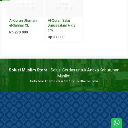
Al-Quran Utsmani
Al-Quran Saku
el-Sahhar XL
Darussalam 6 x 8
cm
Rp 270.000
Rp 37.000
Solusi Muslim Store
- Solusi Cerdas untuk Aneka Kebutuhan
Muslim
IndoStore Theme
versi 6.0.1 by Oketheme.com