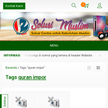
0
Kontak Kami
MENU
min kami melalui WhatsApp di nomor yang tertera di header Website
Untuk r
Beranda
»
Tags "quran impor"
Tags
quran impor
Sidebar