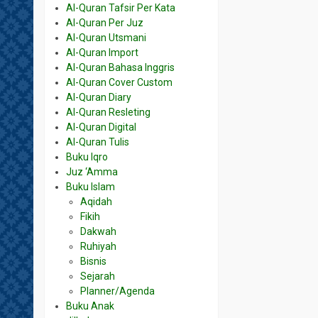
Al-Quran Tafsir Per Kata
Al-Quran Per Juz
Al-Quran Utsmani
Al-Quran Import
Al-Quran Bahasa Inggris
Al-Quran Cover Custom
Al-Quran Diary
Al-Quran Resleting
Al-Quran Digital
Al-Quran Tulis
Buku Iqro
Juz ‘Amma
Buku Islam
Aqidah
Fikih
Dakwah
Ruhiyah
Bisnis
Sejarah
Planner/Agenda
Buku Anak