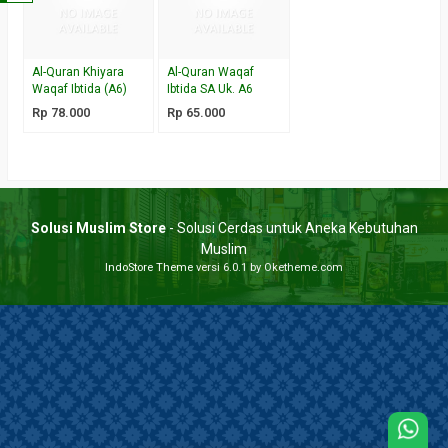
Al-Quran Khiyara
Al-Quran Waqaf
Waqaf Ibtida (A6)
Ibtida SA Uk. A6
Rp 78.000
Rp 65.000
Solusi Muslim Store
- Solusi Cerdas untuk Aneka Kebutuhan
Muslim
IndoStore Theme
versi 6.0.1 by Oketheme.com