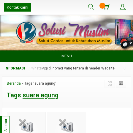
0
Kontak Kami
MENU
dmin kami melalui WhatsApp di nomor yang tertera di header Website
Untuk 
Beranda
»
Tags "suara agung"
Tags
suara agung
Sidebar