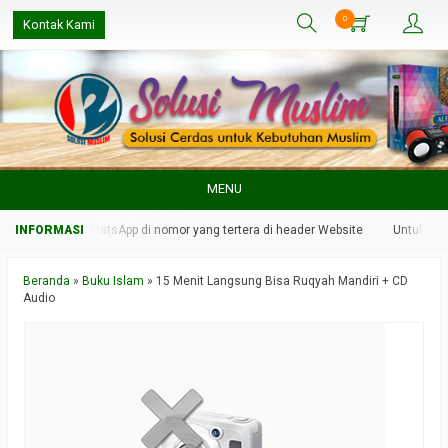
0
Kontak Kami
MENU
kami melalui WhatsApp di nomor yang tertera di header Website
Untuk respo
Beranda
»
Buku Islam
»
15 Menit Langsung Bisa Ruqyah Mandiri + CD
Audio