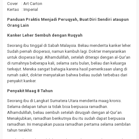
Cover : Art Carton
Kertas : Imperial
Panduan Praktis Menjadi Peruqyah, Buat Diri Sendiri ataupun
Orang Lain
Kanker Leher Sembuh dengan Ruqyah
Seorang ibu tinggal di Sabah Malaysia. Beliau menderita kanker leher.
Sudah pernah dioperasi, namun kambuh lagi. Dokter menyarankan
untuk dioperasi lagi. Alhamdulillah, setelah diterapi dengan al-Qur’an
di rumahnya beberapa kali, selama satu bulan, beliau dan keluarga
terkejut. Mereka sangat bahagia karena hasil pemeriksaan ulang di
rumah sakit, dokter menyatakan bahwa beliau sudah terbebas dari
penyakit kanker.
Penyakit Maag 8 Tahun
Seorang ibu di Langkat Sumatera Utara menderita maag kronis.
Selama delapan tahun ia tidak bisa berpuasa ramadhan.
Alhamdulillah, beliau sembuh setelah diruqyah dengan al-Qur’an.
Menakjubkan, ramadhan berikutnya ibu itu sudah dapat berpuasa
ramadhan. Ini merupakan puasa ramadhan pertama selama sembilan
tahun terakhir.