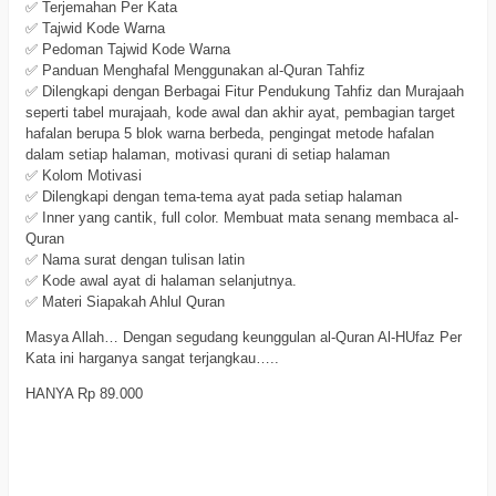
✅ Terjemahan Per Kata
✅ Tajwid Kode Warna
✅ Pedoman Tajwid Kode Warna
✅ Panduan Menghafal Menggunakan al-Quran Tahfiz
✅ Dilengkapi dengan Berbagai Fitur Pendukung Tahfiz dan Murajaah
seperti tabel murajaah, kode awal dan akhir ayat, pembagian target
hafalan berupa 5 blok warna berbeda, pengingat metode hafalan
dalam setiap halaman, motivasi qurani di setiap halaman
✅ Kolom Motivasi
✅ Dilengkapi dengan tema-tema ayat pada setiap halaman
✅ Inner yang cantik, full color. Membuat mata senang membaca al-
Quran
✅ Nama surat dengan tulisan latin
✅ Kode awal ayat di halaman selanjutnya.
✅ Materi Siapakah Ahlul Quran
Masya Allah… Dengan segudang keunggulan al-Quran Al-HUfaz Per
Kata ini harganya sangat terjangkau…..
HANYA Rp 89.000
al hufaz per kata
al hufaz per kata