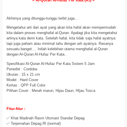
= Al-QUran Al-Hufaz Per Kata (A5) =
al hufaz per kata
Akhirnya yang ditunggu-tunggu terbit juga…
Mengetahui arti dari ayat yang akan kita hafal akan mempermudah
kita dalam proses menghafal al-Quran. Apalagi jika kita mengetahui
artinya kata demi kata. Setelah hafal, kita tidak saja hafal ayatnya
tapi juga paham atau minimal tahu dengan arti ayatnya. Rasanya
sesuatu banget…. Inilah kelebihan utama menghafal al-Quran
dengan Al-Quran Al-Hufaz Per Kata..
Spesifikasi Al-Quran Al-Hufaz Per Kata Sistem 5 Jam
Penerbit : Cordoba
Ukuran : 15 x 21 cm
Model : Hard Cover
Kertas : QPP Full Color
Pilihan Cover : Merah marun, Hijau Daun, HIjau Tosca
al hufaz per kata
Fitur-fitur :
✅ Khat Madinah Rasm Utsmani Standar Depag
✅ Terjemahan Depag RI (normal)