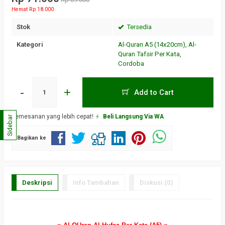
Hemat Rp 18.000
Stok
Tersedia
Kategori
Al-Quran A5 (14x20cm)
,
Al-
Quran Tafsir Per Kata
,
Cordoba
-
+
Add to Cart
Pemesanan yang lebih cepat!
Beli Langsung Via WA
Sidebar
Bagikan ke
Deskripsi
Info Tambahan
Diskusi (0)