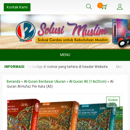
0
Kontak Kami
MENU
 kami melalui WhatsApp di nomor yang tertera di header Website
Untuk resp
Beranda
»
Al-Quran Berdasar Ukuran
»
Al-Quran A5 (14x20cm)
»
Al-
Quran Al-Hufaz Per Kata (A5)
Diskon
20%