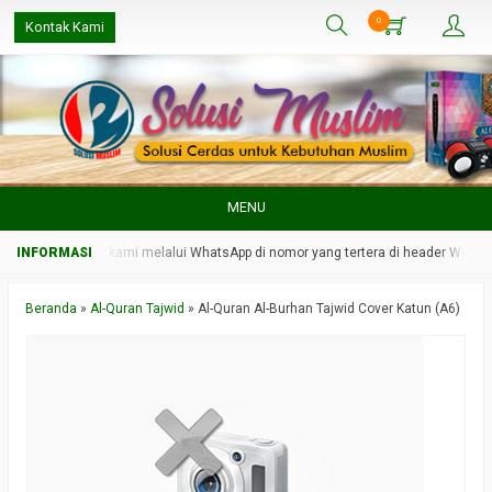
0
Kontak Kami
MENU
 langsung admin kami melalui WhatsApp di nomor yang tertera di header Website
Beranda
»
Al-Quran Tajwid
»
Al-Quran Al-Burhan Tajwid Cover Katun (A6)