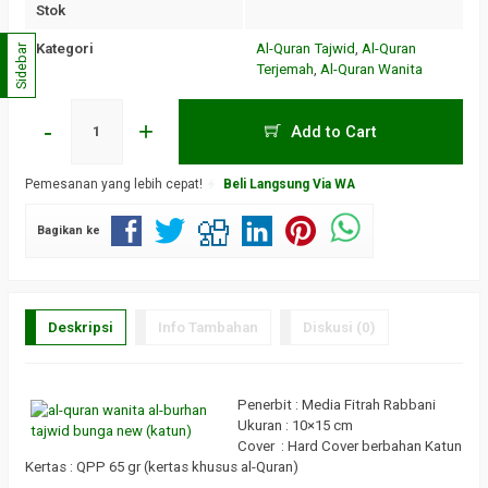
Stok
Kategori
Al-Quran Tajwid
,
Al-Quran
Sidebar
Terjemah
,
Al-Quran Wanita
-
+
Add to Cart
Pemesanan yang lebih cepat!
Beli Langsung Via WA
Bagikan ke
Deskripsi
Info Tambahan
Diskusi (0)
Penerbit : Media Fitrah Rabbani
Ukuran : 10×15 cm
Cover : Hard Cover berbahan Katun
Kertas : QPP 65 gr (kertas khusus al-Quran)