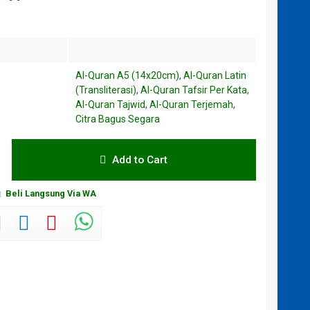
Al-Quran A5 (14x20cm)
,
Al-Quran Latin
(Transliterasi)
,
Al-Quran Tafsir Per Kata
,
Al-Quran Tajwid
,
Al-Quran Terjemah
,
Citra Bagus Segara
Add to Cart
Beli Langsung Via WA