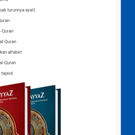
bab turunnya ayat)
Quran
l-Quran
 al-Quran
kan alfabet
 al-Quran
 tajwid