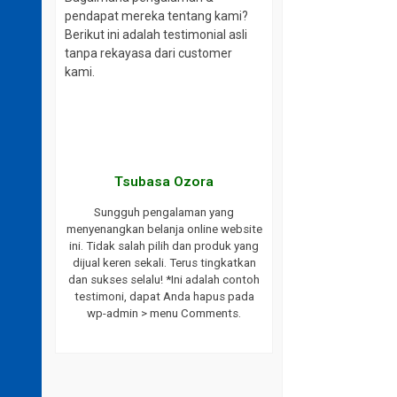
pendapat mereka tentang kami?
Berikut ini adalah testimonial asli
tanpa rekayasa dari customer
kami.
aki
Tsubasa Ozora
website ini.
Sungguh pengalaman yang
ayanan yang
menyenangkan belanja online website
ukses selalu
ini. Tidak salah pilih dan produk yang
endasikan
dijual keren sekali. Terus tingkatkan
bat saya.
dan sukses selalu! *Ini adalah contoh
h testimoni,
testimoni, dapat Anda hapus pada
 wp-admin >
wp-admin > menu Comments.
s.