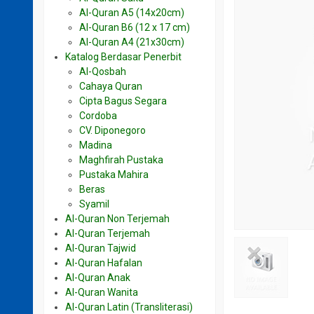
Al-Quran A5 (14x20cm)
Al-Quran B6 (12 x 17 cm)
Al-Quran A4 (21x30cm)
Katalog Berdasar Penerbit
Al-Qosbah
Cahaya Quran
Cipta Bagus Segara
Cordoba
CV. Diponegoro
Madina
Maghfirah Pustaka
Pustaka Mahira
Beras
Syamil
Al-Quran Non Terjemah
Al-Quran Terjemah
Al-Quran Tajwid
Al-Quran Hafalan
Al-Quran Anak
Al-Quran Wanita
Al-Quran Latin (Transliterasi)