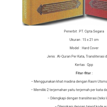
Penerbit : PT. Cipta Segara
Ukuran : 15 x 21 cm
Model : Hard Cover
Jenis : Al-Quran Per Kata, Transliterasi 
Kertas : Qpp
Fitur-fitur :
– Menggunakan khat madina dengan Rasm Utsman
– Memiliki 2 terjemahan yaitu terjemah per kata d
– Dilengkapi dengan transliterasi (teks l
– Dilengkapi dengan tajwid kode 