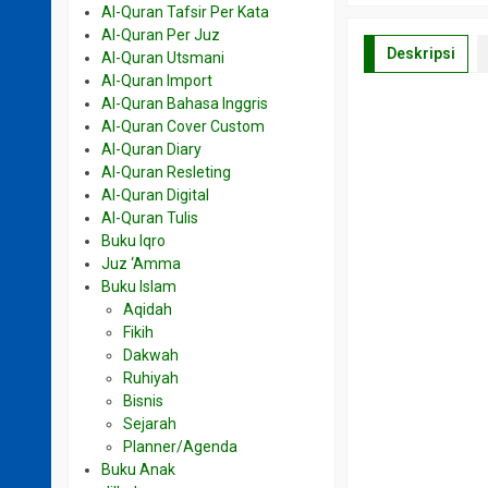
Al-Quran Tafsir Per Kata
Al-Quran Per Juz
Deskripsi
Al-Quran Utsmani
Al-Quran Import
Al-Quran Bahasa Inggris
Al-Quran Cover Custom
Al-Quran Diary
Al-Quran Resleting
Al-Quran Digital
Al-Quran Tulis
Buku Iqro
Juz ‘Amma
Buku Islam
Aqidah
Fikih
Dakwah
Ruhiyah
Bisnis
Sejarah
Planner/Agenda
Buku Anak