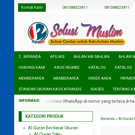
Kontak Kami
081388323811
081388323811
BERANDA
AFILIASI
AHLAN WA SAHLAN
AHLAN 
HUBUNGI KAMI
KAOS YAUMEE
KATALOG
KATALOG
MEMBERAREA
MEMBERAREA
ORDER ANDA
PAYMEN
STANDAR UKURAN KAOS AFRAKIDS
SUKSES
TENTANG K
ngsung admin kami melalui WhatsApp di nomor yang tertera di header W
KATEGORI PRODUK
Beranda
»
Al-Quran 
Al-Quran Berdasar Ukuran
Al-Quran Saku