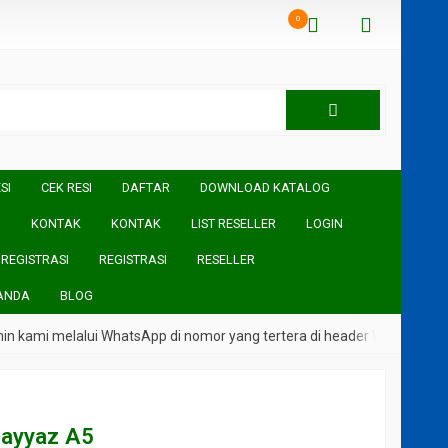
0
SI
CEK RESI
DAFTAR
DOWNLOAD KATALOG
I
KONTAK
KONTAK
LIST RESELLER
LOGIN
REGISTRASI
REGISTRASI
RESELLER
ANDA
BLOG
 melalui WhatsApp di nomor yang tertera di header Website
mayyaz A5