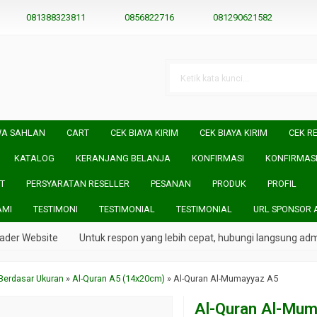
081388323811
0856822716
081290621582
WA SAHLAN
CART
CEK BIAYA KIRIM
CEK BIAYA KIRIM
CEK RE
KATALOG
KERANJANG BELANJA
KONFIRMASI
KONFIRMAS
T
PERSYARATAN RESELLER
PESANAN
PRODUK
PROFIL
AMI
TESTIMONI
TESTIMONIAL
TESTIMONIAL
URL SPONSOR 
ebsite
Untuk respon yang lebih cepat, hubungi langsung admin kami
Berdasar Ukuran
»
Al-Quran A5 (14x20cm)
»
Al-Quran Al-Mumayyaz A5
Al-Quran Al-Mu