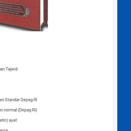
dan Tajwid
i Standar Depag RI
an normal (Depag RI)
atin) ayat
warna