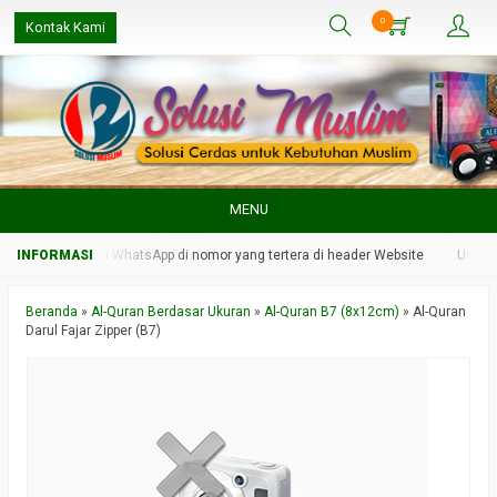
0
Kontak Kami
MENU
 kami melalui WhatsApp di nomor yang tertera di header Website
Untuk resp
Beranda
»
Al-Quran Berdasar Ukuran
»
Al-Quran B7 (8x12cm)
»
Al-Quran
Darul Fajar Zipper (B7)