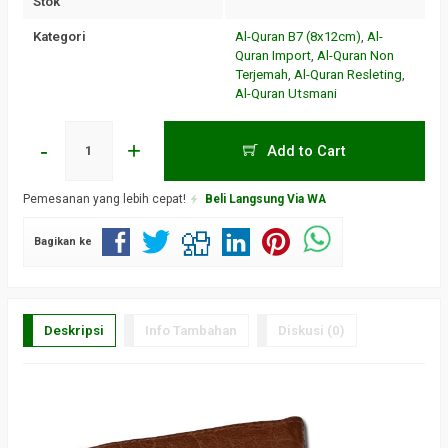
Stok
Kategori
Al-Quran B7 (8x12cm)
,
Al-
Quran Import
,
Al-Quran Non
Terjemah
,
Al-Quran Resleting
,
Al-Quran Utsmani
-
+
Add to Cart
Pemesanan yang lebih cepat!
Beli Langsung Via WA
Bagikan ke
Deskripsi
Info Tambahan
Diskusi (0)