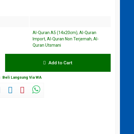
Al-Quran A5 (14x20cm)
,
Al-Quran
Import
,
Al-Quran Non Terjemah
,
Al-
Quran Utsmani
Add to Cart
Beli Langsung Via WA