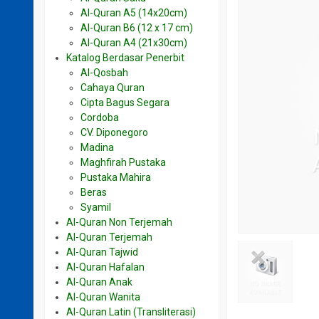
Al-Quran A5 (14x20cm)
Al-Quran B6 (12 x 17 cm)
Al-Quran A4 (21x30cm)
Katalog Berdasar Penerbit
Al-Qosbah
Cahaya Quran
Cipta Bagus Segara
Cordoba
CV. Diponegoro
Madina
Maghfirah Pustaka
Pustaka Mahira
Beras
Syamil
Al-Quran Non Terjemah
Al-Quran Terjemah
Al-Quran Tajwid
Al-Quran Hafalan
Al-Quran Anak
Al-Quran Wanita
Al-Quran Latin (Transliterasi)