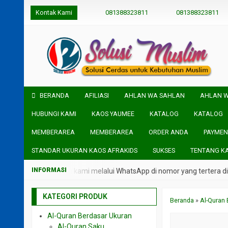
Kontak Kami
081388323811
081388323811
BERANDA
AFILIASI
AHLAN WA SAHLAN
AHLAN 
HUBUNGI KAMI
KAOS YAUMEE
KATALOG
KATALOG
MEMBERAREA
MEMBERAREA
ORDER ANDA
PAYMEN
STANDAR UKURAN KAOS AFRAKIDS
SUKSES
TENTANG K
i langsung admin kami melalui WhatsApp di nomor yang tertera di head
KATEGORI PRODUK
Beranda
»
Al-Quran 
Al-Quran Berdasar Ukuran
Al-Quran Saku