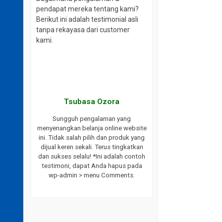
pendapat mereka tentang kami?
Berikut ini adalah testimonial asli
tanpa rekayasa dari customer
kami.
aki
Tsubasa Ozora
website ini.
Sungguh pengalaman yang
ayanan yang
menyenangkan belanja online website
ukses selalu
ini. Tidak salah pilih dan produk yang
endasikan
dijual keren sekali. Terus tingkatkan
bat saya.
dan sukses selalu! *Ini adalah contoh
h testimoni,
testimoni, dapat Anda hapus pada
 wp-admin >
wp-admin > menu Comments.
s.