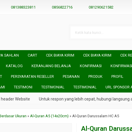
081388323811
0856822716
081290621582
WA SAHLAN
CART
CEK BIAYA KIRIM
CEK BIAYA KIRIM
CEK RE
KATALOG
KERANJANG BELANJA
KONFIRMASI
KONFIRMAS
T
PERSYARATAN RESELLER
PESANAN
PRODUK
PROFIL
AMI
TESTIMONI
TESTIMONIAL
TESTIMONIAL
URL SPONSOR 
er Website
Untuk respon yang lebih cepat, hubungi langsung admin 
Berdasar Ukuran
»
Al-Quran A5 (14x20cm)
»
Al-Quran Darussalam HC A5
Al-Quran Daruss