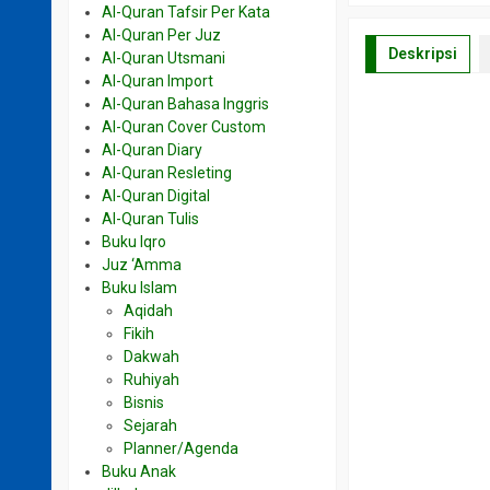
Al-Quran Tafsir Per Kata
Al-Quran Per Juz
Deskripsi
Al-Quran Utsmani
Al-Quran Import
Al-Quran Bahasa Inggris
Al-Quran Cover Custom
Al-Quran Diary
Al-Quran Resleting
Al-Quran Digital
Al-Quran Tulis
Buku Iqro
Juz ‘Amma
Buku Islam
Aqidah
Fikih
Dakwah
Ruhiyah
Bisnis
Sejarah
Planner/Agenda
Buku Anak