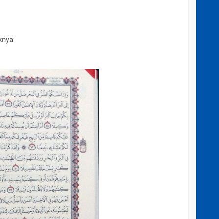
iknya