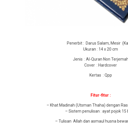
Penerbit : Darus Salam, Mesir (Ka
Ukuran : 14 x 20 cm
Jenis : Al-Quran Non Terjema
Cover : Hardcover
Kertas : Qpp
Fitur-fitur :
– Khat Madinah (Utsman Thaha) dengan Ras
– Sistem penulisan : ayat pojok 15 
– Tulisan Allah dan asmaul husna bew