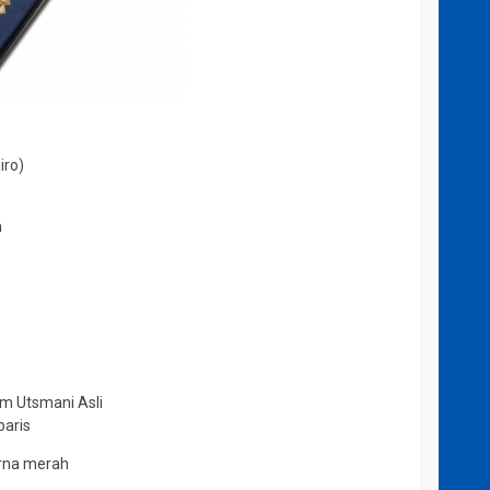
iro)
h
m Utsmani Asli
baris
arna merah