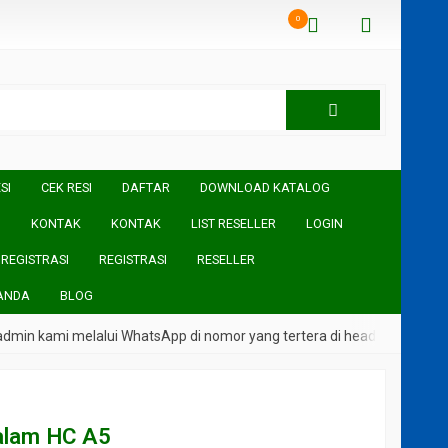
0
SI
CEK RESI
DAFTAR
DOWNLOAD KATALOG
I
KONTAK
KONTAK
LIST RESELLER
LOGIN
REGISTRASI
REGISTRASI
RESELLER
ANDA
BLOG
kami melalui WhatsApp di nomor yang tertera di header Website
alam HC A5