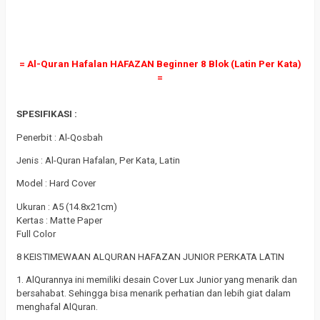
a
= Al-Quran Hafalan HAFAZAN Beginner 8 Blok (Latin Per Kata)
=
a
SPESIFIKASI :
Penerbit : Al-Qosbah
Jenis : Al-Quran Hafalan, Per Kata, Latin
Model : Hard Cover
Ukuran : A5 (14.8x21cm)
Kertas : Matte Paper
Full Color
8 KEISTIMEWAAN ALQURAN HAFAZAN JUNIOR PERKATA LATIN
1. AlQurannya ini memiliki desain Cover Lux Junior yang menarik dan
bersahabat. Sehingga bisa menarik perhatian dan lebih giat dalam
menghafal AlQuran.