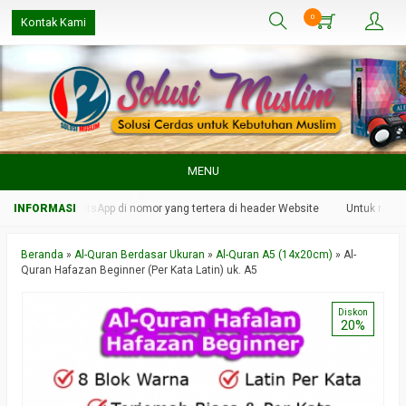
0
Kontak Kami
MENU
mi melalui WhatsApp di nomor yang tertera di header Website
Untuk respon 
Beranda
»
Al-Quran Berdasar Ukuran
»
Al-Quran A5 (14x20cm)
»
Al-
Quran Hafazan Beginner (Per Kata Latin) uk. A5
Diskon
20%