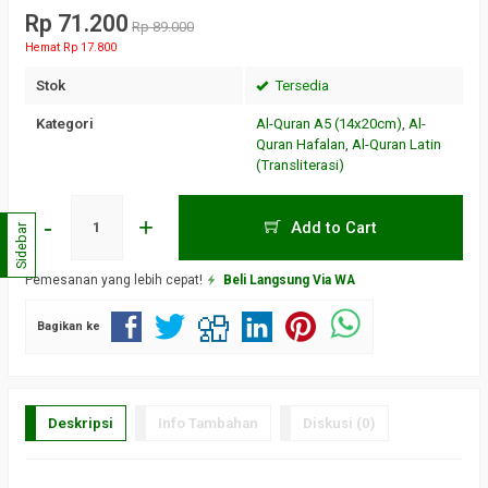
Rp 71.200
Rp 89.000
Hemat Rp 17.800
Stok
Tersedia
Kategori
Al-Quran A5 (14x20cm)
,
Al-
Quran Hafalan
,
Al-Quran Latin
(Transliterasi)
-
+
Add to Cart
Sidebar
Pemesanan yang lebih cepat!
Beli Langsung Via WA
Bagikan ke
Deskripsi
Info Tambahan
Diskusi (0)