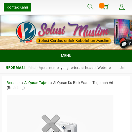
0
Kontak Kami
MENU
in kami melalui WhatsApp di nomor yang tertera di header Website
Untuk re
Beranda
»
Al-Quran Tajwid
»
Al-Quran-Ku Blok Warna Terjemah A6
(Resleting)