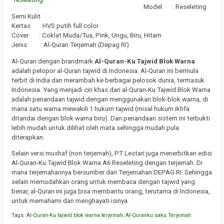
Model : Reseleting
Semi Kulit
Kertas : HVS putih full color
Cover : Coklat Muda/Tua, Pink, Ungu, Biru, Hitam
Jenis : Al-Quran Terjemah (Depag RI)
Al-Quran dengan brandmark
A
l-Quran-Ku Tajwid Blok Warna
adalah pelopor al-Quran tajwid di Indonesia. Al-Quran ini bermula
terbit di India dan merambah ke berbagai pelosok dunia, termasuk
Indonesia. Yang menjadi ciri khas dari al-Quran-Ku Tajwid Blok Warna
adalah penandaan tajwid dengan menggunakan blok-blok warna, di
mana satu warna mewakili 1 hukum tajwid (misal hukum ikhfa
ditandai dengan blok warna biru). Dan penandaan sistem ini terbukti
lebih mudah untuk dilihat oleh mata sehingga mudah pula
diterapkan.
Selain versi mushaf (non terjemah), PT Lestari juga menerbitkan edisi
Al-Quran-Ku Tajwid Blok Warna A6 Reseleting dengan terjemah. Di
mana terjemahannya bersumber dari Terjemahan DEPAG RI. Sehingga
selain memudahkan orang untuk membaca dengan tajwid yang
benar, al-Quran ini juga bisa membantu orang, terutama di Indonesia,
untuk memahami dan menghayati isinya.
Tags:
Al-Quran-Ku tajwid blok warna terjemah
,
Al-Quranku saku Terjemah