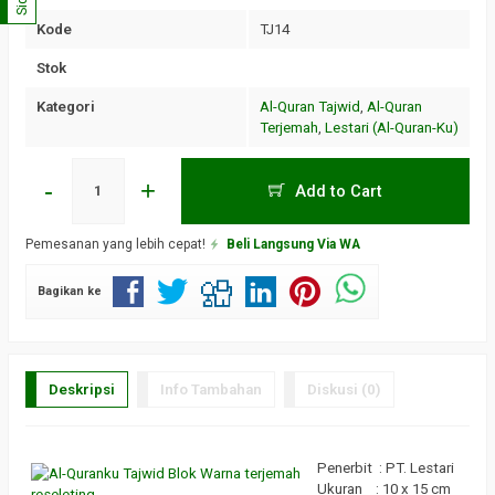
Kode
TJ14
Stok
Kategori
Al-Quran Tajwid
,
Al-Quran
Terjemah
,
Lestari (Al-Quran-Ku)
-
+
Add to Cart
Pemesanan yang lebih cepat!
Beli Langsung Via WA
Bagikan ke
Deskripsi
Info Tambahan
Diskusi (0)
Penerbit : PT. Lestari
Ukuran : 10 x 15 cm