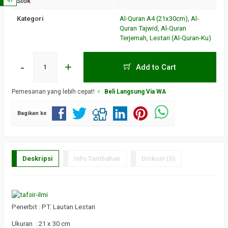
Stok
Kategori
Al-Quran A4 (21x30cm)
,
Al-
Quran Tajwid
,
Al-Quran
Terjemah
,
Lestari (Al-Quran-Ku)
-
+
Add to Cart
Pemesanan yang lebih cepat!
Beli Langsung Via WA
Bagikan ke
Deskripsi
Info Tambahan
Diskusi (0)
Penerbit : PT. Lautan Lestari
Ukuran : 21 x 30 cm