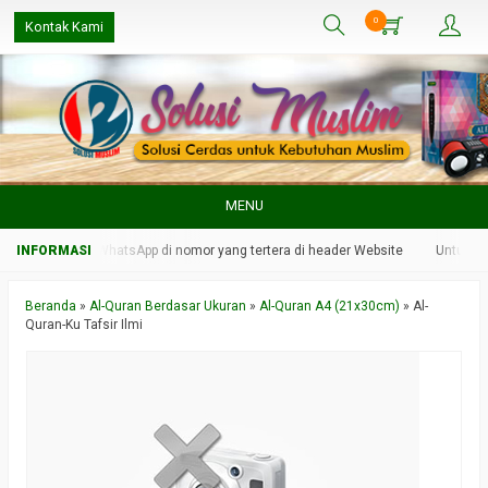
0
Kontak Kami
MENU
 kami melalui WhatsApp di nomor yang tertera di header Website
Untuk resp
Beranda
»
Al-Quran Berdasar Ukuran
»
Al-Quran A4 (21x30cm)
»
Al-
Quran-Ku Tafsir Ilmi