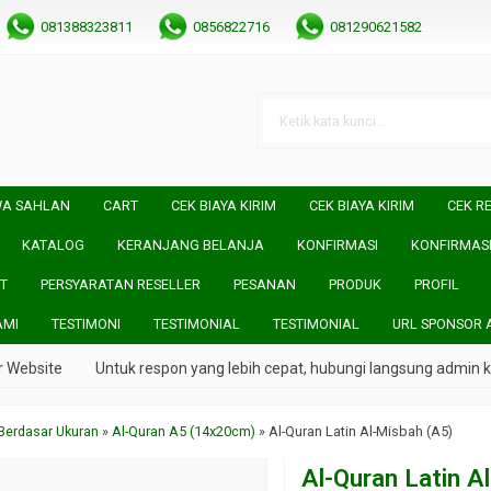
081388323811
0856822716
081290621582
WA SAHLAN
CART
CEK BIAYA KIRIM
CEK BIAYA KIRIM
CEK RE
KATALOG
KERANJANG BELANJA
KONFIRMASI
KONFIRMAS
T
PERSYARATAN RESELLER
PESANAN
PRODUK
PROFIL
AMI
TESTIMONI
TESTIMONIAL
TESTIMONIAL
URL SPONSOR 
ebsite
Untuk respon yang lebih cepat, hubungi langsung admin kam
Berdasar Ukuran
»
Al-Quran A5 (14x20cm)
»
Al-Quran Latin Al-Misbah (A5)
Al-Quran Latin A