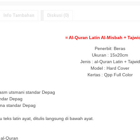
Info Tambahan
Diskusi (0)
= Al-Quran Latin Al-Misbah + Tajwid
Penerbit: Beras
Ukuran : 15x20cm
Jenis : al-Quran Latin + Tajwid
Model : Hard Cover
Kertas : Qpp Full Color
asm utsmani standar Depag
andar Depag
rna standar Depag
au teks latin ayat, ditulis langsung di bawah ayat.
h
 al-Quran