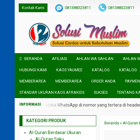
Kontak Kami
081388323811
081388323811
BERANDA
AFILIASI
AHLAN WA SAHLAN
AHLAN 
HUBUNGI KAMI
KAOS YAUMEE
KATALOG
KATALOG
MEMBERAREA
MEMBERAREA
ORDER ANDA
PAYMEN
STANDAR UKURAN KAOS AFRAKIDS
SUKSES
TENTANG K
ngsung admin kami melalui WhatsApp di nomor yang tertera di header W
KATEGORI PRODUK
Beranda
»
Al-Quran 
Al-Quran Berdasar Ukuran
Al-Quran Saku