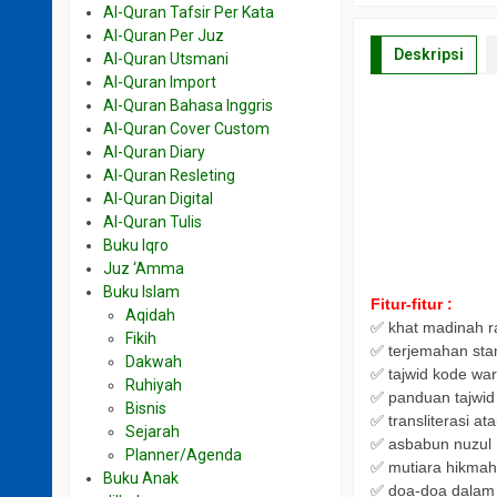
Al-Quran Tafsir Per Kata
Al-Quran Per Juz
Deskripsi
Al-Quran Utsmani
Al-Quran Import
Al-Quran Bahasa Inggris
Al-Quran Cover Custom
Al-Quran Diary
Al-Quran Resleting
Al-Quran Digital
Al-Quran Tulis
Buku Iqro
Juz ‘Amma
Buku Islam
Fitur-fitur :
Aqidah
✅ khat madinah r
Fikih
✅ terjemahan st
Dakwah
✅ tajwid kode wa
Ruhiyah
✅ panduan tajwid
Bisnis
✅ transliterasi at
Sejarah
✅ asbabun nuzul
Planner/Agenda
✅ mutiara hikma
Buku Anak
✅ doa-doa dalam