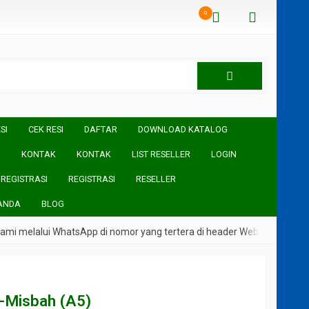
0
SI
CEK RESI
DAFTAR
DOWNLOAD KATALOG
I
KONTAK
KONTAK
LIST RESELLER
LOGIN
REGISTRASI
REGISTRASI
RESELLER
ANDA
BLOG
i melalui WhatsApp di nomor yang tertera di header Website
l-Misbah (A5)