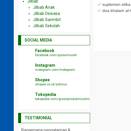
Jilbab
✅ suplemen etik
Jilbab Anak
✅ doa khatam al
Jilbab Dewasa
Jilbab Sarimbit
Jilbab Sekolah
SOCIAL MEDIA
Facebook
facebook.com/quranmurah
Instagram
instagram.com/instagram
Shopee
shopee.co.id/solmus
Tokopedia
tokopedia.com/grosirprodukmuslim
TESTIMONIAL
Bagaimana pengalaman &