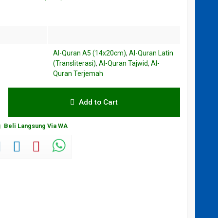
Al-Quran A5 (14x20cm)
,
Al-Quran Latin
(Transliterasi)
,
Al-Quran Tajwid
,
Al-
Quran Terjemah
Add to Cart
Beli Langsung Via WA