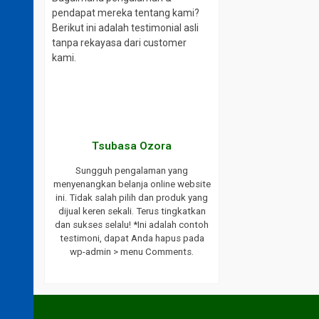
pendapat mereka tentang kami?
Berikut ini adalah testimonial asli
tanpa rekayasa dari customer
kami.
aki
Tsubasa Ozora
website ini.
Sungguh pengalaman yang
ayanan yang
menyenangkan belanja online website
ukses selalu
ini. Tidak salah pilih dan produk yang
endasikan
dijual keren sekali. Terus tingkatkan
bat saya.
dan sukses selalu! *Ini adalah contoh
h testimoni,
testimoni, dapat Anda hapus pada
 wp-admin >
wp-admin > menu Comments.
s.