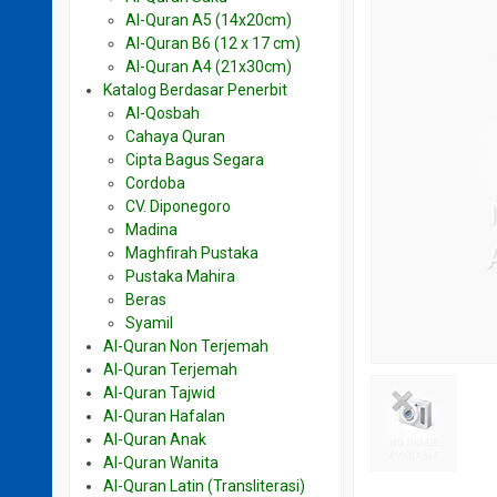
Al-Quran A5 (14x20cm)
Al-Quran B6 (12 x 17 cm)
Al-Quran A4 (21x30cm)
Katalog Berdasar Penerbit
Al-Qosbah
Cahaya Quran
Cipta Bagus Segara
Cordoba
CV. Diponegoro
Madina
Maghfirah Pustaka
Pustaka Mahira
Beras
Syamil
Al-Quran Non Terjemah
Al-Quran Terjemah
Al-Quran Tajwid
Al-Quran Hafalan
Al-Quran Anak
Al-Quran Wanita
Al-Quran Latin (Transliterasi)