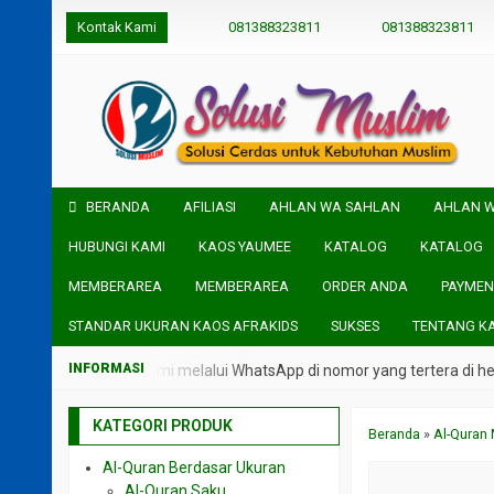
Kontak Kami
081388323811
081388323811
BERANDA
AFILIASI
AHLAN WA SAHLAN
AHLAN 
HUBUNGI KAMI
KAOS YAUMEE
KATALOG
KATALOG
MEMBERAREA
MEMBERAREA
ORDER ANDA
PAYMEN
STANDAR UKURAN KAOS AFRAKIDS
SUKSES
TENTANG K
ngsung admin kami melalui WhatsApp di nomor yang tertera di header W
KATEGORI PRODUK
Beranda
»
Al-Quran
Al-Quran Berdasar Ukuran
Al-Quran Saku