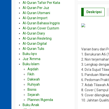
Al-Quran Tafsir Per Kata
Al-Quran Per Juz
Deskripsi
Al-Quran Utsmani
Al-Quran Import
Al-Quran Bahasa Inggris
Al-Quran Cover Custom
Al-Quran Diary
Al-Quran Resleting
Al-Quran Digital
Al-Quran Tulis
Varian baru dari 
Buku Iqro
1. Berukuran A6 
Juz ‘Amma
2. Non terjemahan
Buku Islam
3. Lengkap denga
Aqidah
4. Do’a Sujud Tila
Fikih
5. Panduan Warna 
Dakwah
6. Pedoman Prakt
Ruhiyah
7. Adab Tilawah Al
Bisnis
8. Cover ( Sampul 
Sejarah
9. Cover dilengka
Planner/Agenda
10. Jahitan Qualit
Buku Anak