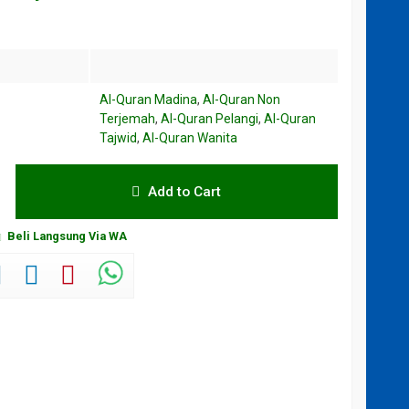
Al-Quran Madina
,
Al-Quran Non
Terjemah
,
Al-Quran Pelangi
,
Al-Quran
Tajwid
,
Al-Quran Wanita
Add to Cart
Beli Langsung Via WA