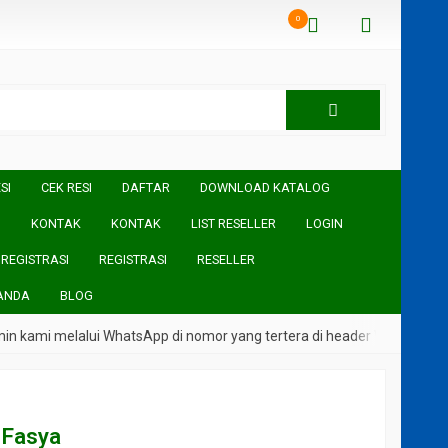
0
SI
CEK RESI
DAFTAR
DOWNLOAD KATALOG
I
KONTAK
KONTAK
LIST RESELLER
LOGIN
REGISTRASI
REGISTRASI
RESELLER
ANDA
BLOG
i melalui WhatsApp di nomor yang tertera di header Website
 Fasya