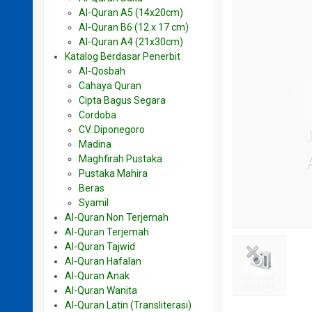
Al-Quran A5 (14x20cm)
Al-Quran B6 (12 x 17 cm)
Al-Quran A4 (21x30cm)
Katalog Berdasar Penerbit
Al-Qosbah
Cahaya Quran
Cipta Bagus Segara
Cordoba
CV. Diponegoro
Madina
Maghfirah Pustaka
Pustaka Mahira
Beras
Syamil
Al-Quran Non Terjemah
Al-Quran Terjemah
Al-Quran Tajwid
Al-Quran Hafalan
Al-Quran Anak
Al-Quran Wanita
Al-Quran Latin (Transliterasi)