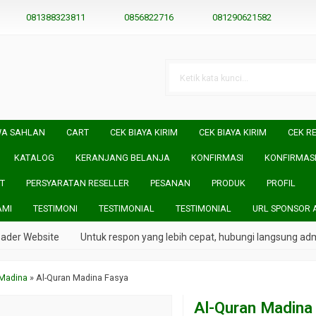
081388323811
0856822716
081290621582
WA SAHLAN
CART
CEK BIAYA KIRIM
CEK BIAYA KIRIM
CEK RE
KATALOG
KERANJANG BELANJA
KONFIRMASI
KONFIRMAS
T
PERSYARATAN RESELLER
PESANAN
PRODUK
PROFIL
AMI
TESTIMONI
TESTIMONIAL
TESTIMONIAL
URL SPONSOR 
ebsite
Untuk respon yang lebih cepat, hubungi langsung admin kam
 Madina
»
Al-Quran Madina Fasya
Al-Quran Madina