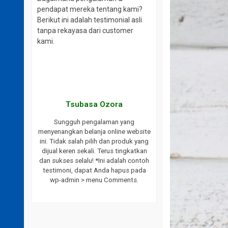
pendapat mereka tentang kami?
Berikut ini adalah testimonial asli
tanpa rekayasa dari customer
kami.
aki
Tsubasa Ozora
website ini.
Sungguh pengalaman yang
ayanan yang
menyenangkan belanja online website
ukses selalu
ini. Tidak salah pilih dan produk yang
endasikan
dijual keren sekali. Terus tingkatkan
bat saya.
dan sukses selalu! *Ini adalah contoh
h testimoni,
testimoni, dapat Anda hapus pada
 wp-admin >
wp-admin > menu Comments.
s.