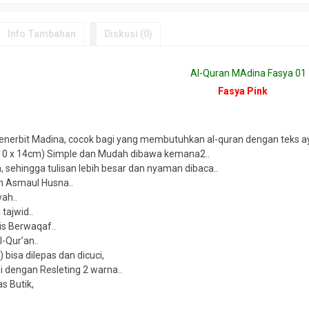
Info Tambahan
Diskusi (0)
Fasya Pink
Penerbit Madina, cocok bagi yang membutuhkan al-quran dengan teks ay
(10 x 14cm) Simple dan Mudah dibawa kemana2..
, sehingga tulisan lebih besar dan nyaman dibaca..
n Asmaul Husna..
wah..
tajwid..
is Berwaqaf..
-Qur’an..
) bisa dilepas dan dicuci,
pi dengan Resleting 2 warna..
as Butik,