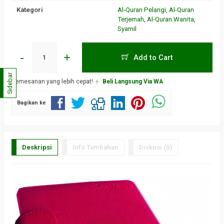
Kategori
Al-Quran Pelangi
,
Al-Quran
Terjemah
,
Al-Quran Wanita
,
Syamil
-
+
Add to Cart
Sidebar
Pemesanan yang lebih cepat!
Beli Langsung Via WA
Bagikan ke
Deskripsi
Info Tambahan
Diskusi (0)