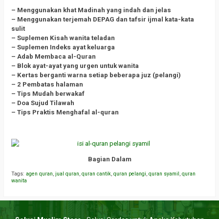
– Menggunakan khat Madinah yang indah dan jelas
– Menggunakan terjemah DEPAG dan tafsir ijmal kata-kata
sulit
– Suplemen Kisah wanita teladan
– Suplemen Indeks ayat keluarga
– Adab Membaca al-Quran
– Blok ayat-ayat yang urgen untuk wanita
– Kertas berganti warna setiap beberapa juz (pelangi)
– 2 Pembatas halaman
– Tips Mudah berwakaf
– Doa Sujud Tilawah
– Tips Praktis Menghafal al-quran
Bagian Dalam
Tags:
agen quran
,
jual quran
,
quran cantik
,
quran pelangi
,
quran syamil
,
quran
wanita