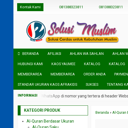
Kontak Kami
081388323811
081388323811
BERANDA
AFILIASI
AHLAN WA SAHLAN
AHLAN 
HUBUNGI KAMI
KAOS YAUMEE
KATALOG
KATALOG
MEMBERAREA
MEMBERAREA
ORDER ANDA
PAYMEN
STANDAR UKURAN KAOS AFRAKIDS
SUKSES
TENTANG K
 admin kami melalui WhatsApp di nomor yang tertera di header Website
KATEGORI PRODUK
Beranda
»
Al-Quran 
Al-Quran Berdasar Ukuran
Al-Quran Saku