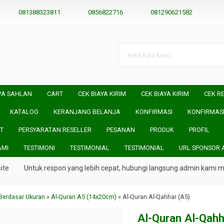
081388323811
0856822716
081290621582
WA SAHLAN
CART
CEK BIAYA KIRIM
CEK BIAYA KIRIM
CEK RE
KATALOG
KERANJANG BELANJA
KONFIRMASI
KONFIRMAS
T
PERSYARATAN RESELLER
PESANAN
PRODUK
PROFIL
AMI
TESTIMONI
TESTIMONIAL
TESTIMONIAL
URL SPONSOR 
Untuk respon yang lebih cepat, hubungi langsung admin kami mela
Berdasar Ukuran
»
Al-Quran A5 (14x20cm)
»
Al-Quran Al-Qahhar (A5)
Al-Quran Al-Qahh