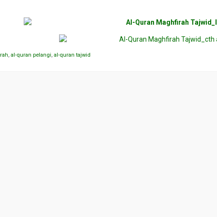
irah
,
al-quran pelangi
,
al-quran tajwid