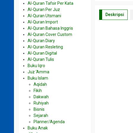
Al-Quran Tafsir Per Kata
Al-Quran Per Juz
Deskripsi
Al-Quran Utsmani
Al-Quran Import
Al-Quran Bahasa Inggris
Al-Quran Cover Custom
Al-Quran Diary
Al-Quran Resleting
Al-Quran Digital
Al-Quran Tulis
Buku Iqro
Juz ‘Amma
Buku Islam
Aqidah
Fikih
Dakwah
Ruhiyah
Bisnis
Sejarah
Planner/Agenda
Buku Anak