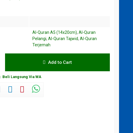
Al-Quran A5 (14x20cm)
,
Al-Quran
Pelangi
,
Al-Quran Tajwid
,
Al-Quran
Terjemah
Add to Cart
Beli Langsung Via WA