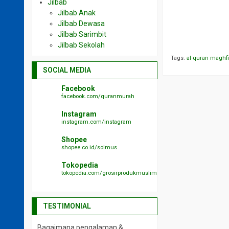
Jilbab
Jilbab Anak
Jilbab Dewasa
Jilbab Sarimbit
Jilbab Sekolah
Tags:
al-quran maghf
SOCIAL MEDIA
Facebook
facebook.com/quranmurah
Instagram
instagram.com/instagram
Shopee
shopee.co.id/solmus
Tokopedia
tokopedia.com/grosirprodukmuslim
TESTIMONIAL
Bagaimana pengalaman &