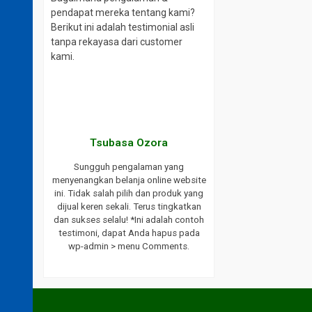
pendapat mereka tentang kami?
Berikut ini adalah testimonial asli
tanpa rekayasa dari customer
kami.
aki
Tsubasa Ozora
website ini.
Sungguh pengalaman yang
ayanan yang
menyenangkan belanja online website
ukses selalu
ini. Tidak salah pilih dan produk yang
endasikan
dijual keren sekali. Terus tingkatkan
bat saya.
dan sukses selalu! *Ini adalah contoh
h testimoni,
testimoni, dapat Anda hapus pada
 wp-admin >
wp-admin > menu Comments.
s.