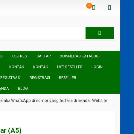
0
SI
CEK RESI
DAFTAR
DOWNLOAD KATALOG
I
KONTAK
KONTAK
LIST RESELLER
LOGIN
REGISTRASI
REGISTRASI
RESELLER
ANDA
BLOG
lui WhatsApp di nomor yang tertera di header Website
ar (A5)