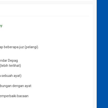
ap beberapa juz (pelangi).
andar Depag
lebih terlihat)
 sebuah ayat)
hubungan dengan ayat
emperbaiki bacaan