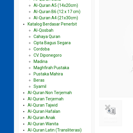
Al-Quran A5 (14x20cm)
Al-Quran B6 (12 x 17 cm)
Al-Quran A4 (21x30cm)
Katalog Berdasar Penerbit
Al-Qosbah
Cahaya Quran
Cipta Bagus Segara
Cordoba
CV. Diponegoro
Madina
Maghfirah Pustaka
Pustaka Mahira
Beras
Syamil
Al-Quran Non Terjemah
Al-Quran Terjemah
Al-Quran Tajwid
Al-Quran Hafalan
Al-Quran Anak
Al-Quran Wanita
Al-Quran Latin (Transliterasi)