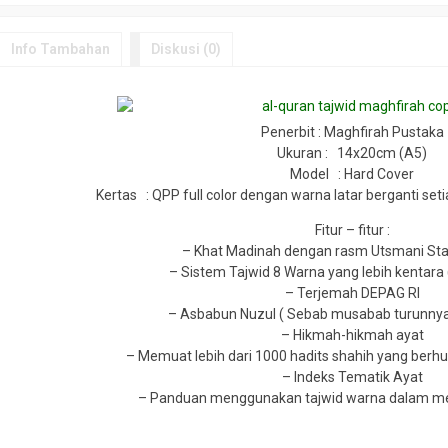
Info Tambahan
Diskusi (0)
Penerbit : Maghfirah Pustaka
Ukuran : 14x20cm (A5)
Model : Hard Cover
Kertas : QPP full color dengan warna latar berganti seti
Fitur – fitur :
– Khat Madinah dengan rasm Utsmani St
– Sistem Tajwid 8 Warna yang lebih kentara (
– Terjemah DEPAG RI
– Asbabun Nuzul ( Sebab musabab turunnya
– Hikmah-hikmah ayat
– Memuat lebih dari 1000 hadits shahih yang ber
– Indeks Tematik Ayat
– Panduan menggunakan tajwid warna dalam m