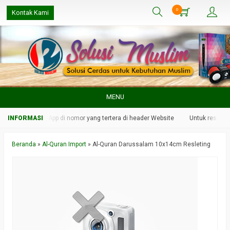
0
Kontak Kami
MENU
 melalui WhatsApp di nomor yang tertera di header Website
Untuk respon ya
Beranda
»
Al-Quran Import
»
Al-Quran Darussalam 10x14cm Resleting