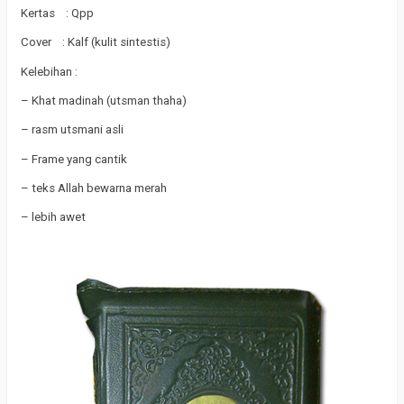
Kertas : Qpp
Cover : Kalf (kulit sintestis)
Kelebihan :
– Khat madinah (utsman thaha)
– rasm utsmani asli
– Frame yang cantik
– teks Allah bewarna merah
– lebih awet