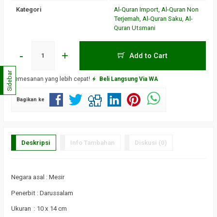
Kategori
Al-Quran Import
,
Al-Quran Non
Terjemah
,
Al-Quran Saku
,
Al-
Quran Utsmani
-
+
Add to Cart
Sidebar
Pemesanan yang lebih cepat!
Beli Langsung Via WA
Bagikan ke
Deskripsi
Info Tambahan
Diskusi (0)
Negara asal : Mesir
Penerbit : Darussalam
Ukuran : 10 x 14 cm