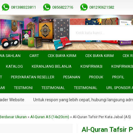
081388323811
0856822716
081290621582
WA SAHLAN
CART
CEK BIAYA KIRIM
CEK BIAYA KIRIM
CEK R
KATALOG
KERANJANG BELANJA
KONFIRMASI
KONFIRMAS
T
PERSYARATAN RESELLER
PESANAN
PRODUK
PROFIL
AMI
TESTIMONI
TESTIMONIAL
TESTIMONIAL
URL SPONSOR 
bsite
Untuk respon yang lebih cepat, hubungi langsung admin kami 
Berdasar Ukuran
»
Al-Quran A5 (14x20cm)
»
Al-Quran Tafsir Per Kata Jabal (A5)
Al-Quran Tafsir 