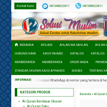
Kontak Kami
081388323811
081388323811
BERANDA
AFILIASI
AHLAN WA SAHLAN
AHLAN 
HUBUNGI KAMI
KAOS YAUMEE
KATALOG
KATALOG
MEMBERAREA
MEMBERAREA
ORDER ANDA
PAYMEN
STANDAR UKURAN KAOS AFRAKIDS
SUKSES
TENTANG K
gsung admin kami melalui WhatsApp di nomor yang tertera di header We
KATEGORI PRODUK
Beranda
»
Al-Quran 
Al-Quran Berdasar Ukuran
Al-Quran Saku