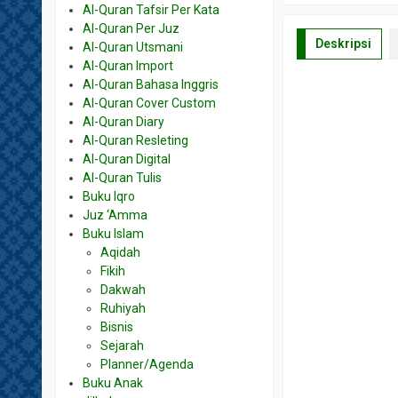
Al-Quran Tafsir Per Kata
Al-Quran Per Juz
Deskripsi
Al-Quran Utsmani
Al-Quran Import
Al-Quran Bahasa Inggris
Al-Quran Cover Custom
Al-Quran Diary
Al-Quran Resleting
Al-Quran Digital
Al-Quran Tulis
Buku Iqro
Juz ‘Amma
Buku Islam
Aqidah
Fikih
Dakwah
Ruhiyah
Bisnis
Sejarah
Planner/Agenda
Buku Anak