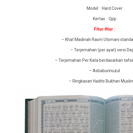
Model : Hard Cover
Kertas : Qpp
Fitur-fitur :
– Khat Madinah Rasm Utsmani standa
– Terjemahan (per ayat) versi De
– Terjemahan Per Kata berdasarkan tafsir
– Asbabunnuzul
– Ringkasan Hadits Bukhari Muslim,