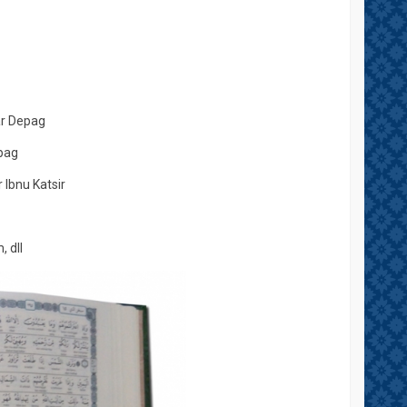
r Depag
pag
 Ibnu Katsir
 dll