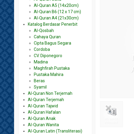
Al-Quran A5 (14x20cm)
Al-Quran B6 (12 x 17 cm)
Al-Quran A4 (21x30cm)
Katalog Berdasar Penerbit
Al-Qosbah
Cahaya Quran
Cipta Bagus Segara
Cordoba
CV. Diponegoro
Madina
Maghfirah Pustaka
Pustaka Mahira
Beras
Syamil
Al-Quran Non Terjemah
Al-Quran Terjemah
Al-Quran Tajwid
Al-Quran Hafalan
Al-Quran Anak
Al-Quran Wanita
Al-Quran Latin (Transliterasi)