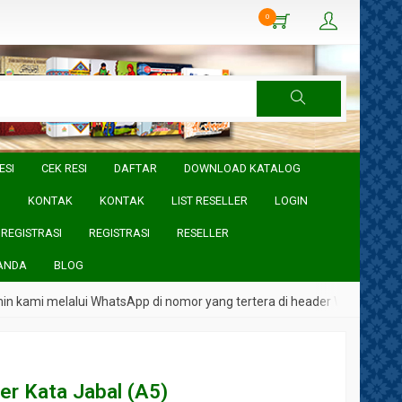
0
ESI
CEK RESI
DAFTAR
DOWNLOAD KATALOG
I
KONTAK
KONTAK
LIST RESELLER
LOGIN
REGISTRASI
REGISTRASI
RESELLER
ANDA
BLOG
melalui WhatsApp di nomor yang tertera di header Website
Per Kata Jabal (A5)