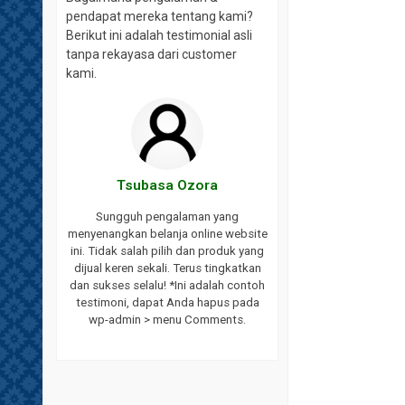
pendapat mereka tentang kami?
Berikut ini adalah testimonial asli
tanpa rekayasa dari customer
kami.
aki
Tsubasa Ozora
website ini.
Sungguh pengalaman yang
ayanan yang
menyenangkan belanja online website
ukses selalu
ini. Tidak salah pilih dan produk yang
endasikan
dijual keren sekali. Terus tingkatkan
bat saya.
dan sukses selalu! *Ini adalah contoh
h testimoni,
testimoni, dapat Anda hapus pada
 wp-admin >
wp-admin > menu Comments.
s.