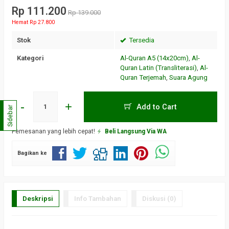
Rp 111.200
Rp 139.000
Hemat Rp 27.800
Stok
Tersedia
Kategori
Al-Quran A5 (14x20cm)
,
Al-
Quran Latin (Transliterasi)
,
Al-
Quran Terjemah
,
Suara Agung
-
+
Add to Cart
Sidebar
Pemesanan yang lebih cepat!
Beli Langsung Via WA
Bagikan ke
Deskripsi
Info Tambahan
Diskusi (0)