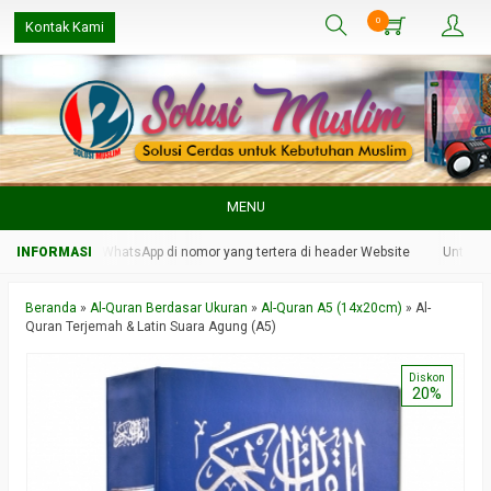
0
Kontak Kami
MENU
n kami melalui WhatsApp di nomor yang tertera di header Website
Untuk res
Beranda
»
Al-Quran Berdasar Ukuran
»
Al-Quran A5 (14x20cm)
»
Al-
Quran Terjemah & Latin Suara Agung (A5)
Diskon
20%