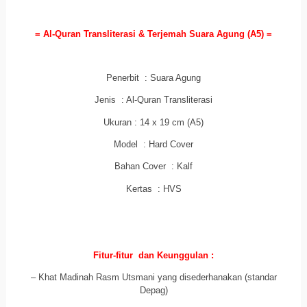
a
= Al-Quran Transliterasi & Terjemah Suara Agung (A5) =
a
Penerbit : Suara Agung
Jenis : Al-Quran Transliterasi
Ukuran : 14 x 19 cm (A5)
Model : Hard Cover
Bahan Cover : Kalf
Kertas : HVS
a
a
Fitur-fitur dan Keunggulan :
– Khat Madinah Rasm Utsmani yang disederhanakan (standar
Depag)