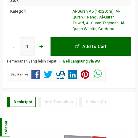
Stok
Kategori
Al-Quran A5 (14x20cm)
,
Al-
Quran Pelangi
,
Al-Quran
Tajwid
,
Al-Quran Terjemah
,
Al-
Quran Wanita
,
Cordoba
-
+
Add to Cart
Pemesanan yang lebih cepat!
Beli Langsung Via WA
Bagikan ke
Deskripsi
Info Tambahan
Diskusi (0)
Sidebar