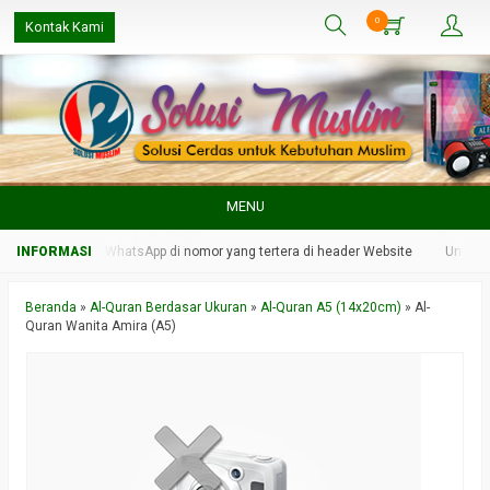
0
Kontak Kami
MENU
 kami melalui WhatsApp di nomor yang tertera di header Website
Untuk resp
Beranda
»
Al-Quran Berdasar Ukuran
»
Al-Quran A5 (14x20cm)
»
Al-
Quran Wanita Amira (A5)