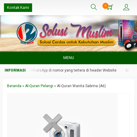
0
Kontak Kami
MENU
 kami melalui WhatsApp di nomor yang tertera di header Website
Untuk resp
Beranda
»
Al-Quran Pelangi
»
Al-Quran Wanita Sabrina (A6)