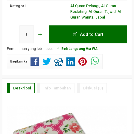
Kategori
Al-Quran Pelangi
,
Al-Quran
Resleting
,
Al-Quran Tajwid
,
Al-
Quran Wanita
,
Jabal
-
+
Add to Cart
Pemesanan yang lebih cepat!
Beli Langsung Via WA
Bagikan ke
Deskripsi
Info Tambahan
Diskusi (0)