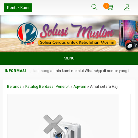
0
Kontak Kami
MENU
bih cepat, hubungi langsung admin kami melalui WhatsApp di nomor yang tertera 
Beranda
»
Katalog Berdasar Penerbit
»
Aqwam
»
Amal setara Haji