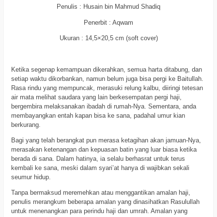
Penulis : Husain bin Mahmud Shadiq
Penerbit : Aqwam
Ukuran : 14,5×20,5 cm (soft cover)
a
Ketika segenap kemampuan dikerahkan, semua harta ditabung, dan
setiap waktu dikorbankan, namun belum juga bisa pergi ke Baitullah.
Rasa rindu yang mempuncak, merasuki relung kalbu, diiringi tetesan
air mata melihat saudara yang lain berkesempatan pergi haji,
bergembira melaksanakan ibadah di rumah-Nya. Sementara, anda
membayangkan entah kapan bisa ke sana, padahal umur kian
berkurang.
Bagi yang telah berangkat pun merasa ketagihan akan jamuan-Nya,
merasakan ketenangan dan kepuasan batin yang luar biasa ketika
berada di sana. Dalam hatinya, ia selalu berhasrat untuk terus
kembali ke sana, meski dalam syari’at hanya di wajibkan sekali
seumur hidup.
Tanpa bermaksud meremehkan atau menggantikan amalan haji,
penulis merangkum beberapa amalan yang dinasihatkan Rasulullah
untuk menenangkan para perindu haji dan umrah. Amalan yang