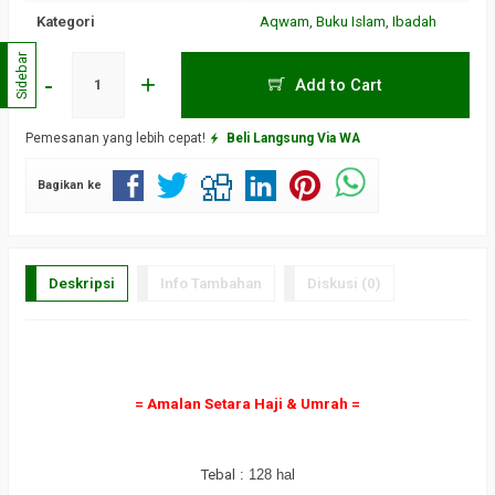
Kategori
Aqwam
,
Buku Islam
,
Ibadah
Sidebar
-
+
Add to Cart
Pemesanan yang lebih cepat!
Beli Langsung Via WA
Bagikan ke
Deskripsi
Info Tambahan
Diskusi (0)
a
= Amalan Setara Haji & Umrah =
a
Tebal
: 128 hal