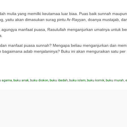
ah mulia yang memilki keutamaa luar biaa. Puas baik sunnah maupun w
g, yaitu akan dimasukan surag pintu Ar-Rayyan, doanya mustajab, dan
 agungya manfaat puasa, Rasulullah menganjurkan umatnya untuk ber
a.
a dan manfaat puasa sunnah? Mengapa beliau menganjurkan dan mempra
 bagaimana adab menjalaninya? Buku ini akan menguraikan satu per 
u agama
,
buku anak
,
buku diskon
,
buku ibadah
,
buku islam
,
buku komik
,
buku murah
,