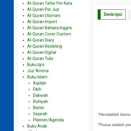
Al-Quran Tafsir Per Kata
Al-Quran Per Juz
Deskripsi
Al-Quran Utsmani
Al-Quran Import
Al-Quran Bahasa Inggris
a
Al-Quran Cover Custom
Al-Quran Diary
Al-Quran Resleting
Al-Quran Digital
a
Al-Quran Tulis
Buku Iqro
Juz ‘Amma
Buku Islam
Aqidah
Fikih
Dakwah
Ruhiyah
Bisnis
Sejarah
“Hendaklah kamu 
Planner/Agenda
“
Puasa adalah per
Buku Anak