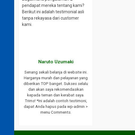
pendapat mereka tentang kami?
Berikut ini adalah testimonial asli
tanpa rekayasa dari customer
kami.
Naruto Uzumaki
Tsubasa Ozo
Senang sekali belanja di website ini.
Sungguh pengalama
Harganya murah dan pelayanan yang
menyenangkan belanja on
diberikan TOP banget. Sukses selalu
ini. Tidak salah pilih da
dan akan saya rekomendasikan
dijual keren sekali. Teru
kepada teman dan kerabat saya.
dan sukses selalu! *Ini a
Trims! *Ini adalah contoh testimoni,
testimoni, dapat Anda 
dapat Anda hapus pada wp-admin >
wp-admin > menu Co
menu Comments.