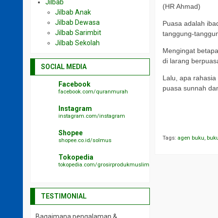
Jilbab
(HR Ahmad)
Jilbab Anak
Jilbab Dewasa
Puasa adalah ibad
Jilbab Sarimbit
tanggung-tanggun
Jilbab Sekolah
Mengingat betapa
di larang berpuas
SOCIAL MEDIA
Lalu, apa rahasi
Facebook
puasa sunnah dan
facebook.com/quranmurah
a
Instagram
instagram.com/instagram
a
Shopee
Tags:
agen buku
,
buk
shopee.co.id/solmus
Tokopedia
tokopedia.com/grosirprodukmuslim
TESTIMONIAL
Bagaimana pengalaman &