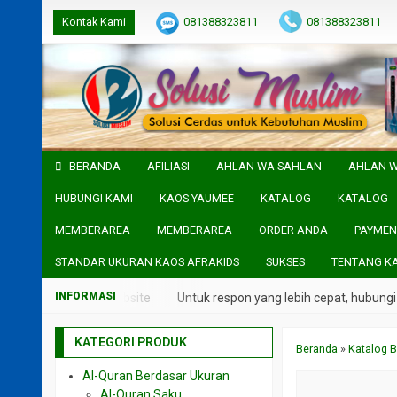
Kontak Kami
081388323811
081388323811
BERANDA
AFILIASI
AHLAN WA SAHLAN
AHLAN 
HUBUNGI KAMI
KAOS YAUMEE
KATALOG
KATALOG
MEMBERAREA
MEMBERAREA
ORDER ANDA
PAYMEN
STANDAR UKURAN KAOS AFRAKIDS
SUKSES
TENTANG K
rtera di header Website
Untuk respon yang lebih cepat, hubungi l
KATEGORI PRODUK
Beranda
»
Katalog B
Al-Quran Berdasar Ukuran
Al-Quran Saku