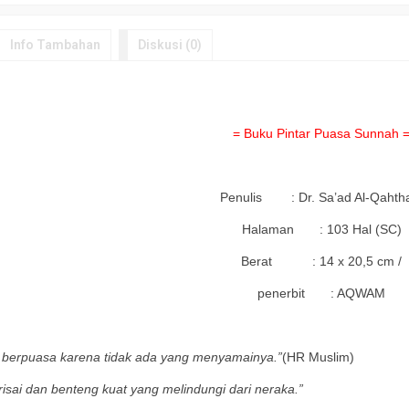
Info Tambahan
Diskusi (0)
= Buku Pintar Puasa Sunnah 
Penulis : Dr. Sa’ad Al-Qahth
Halaman : 103 Hal (SC)
Berat : 14 x 20,5 cm /
penerbit : AQWAM
a
berpuasa karena tidak ada yang menyamainya.”
(HR Muslim)
isai dan benteng kuat yang melindungi dari neraka.”