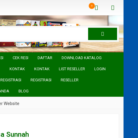
0
SI
CEK RESI
DAFTAR
DOWNLOAD KATALOG
I
KONTAK
KONTAK
LIST RESELLER
LOGIN
REGISTRASI
REGISTRASI
RESELLER
ANDA
BLOG
Website
sa Sunnah