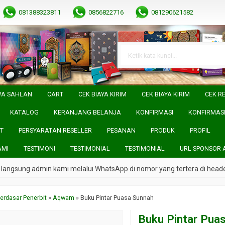
081388323811
0856822716
081290621582
WA SAHLAN
CART
CEK BIAYA KIRIM
CEK BIAYA KIRIM
CEK RE
KATALOG
KERANJANG BELANJA
KONFIRMASI
KONFIRMAS
T
PERSYARATAN RESELLER
PESANAN
PRODUK
PROFIL
AMI
TESTIMONI
TESTIMONIAL
TESTIMONIAL
URL SPONSOR 
angsung admin kami melalui WhatsApp di nomor yang tertera di header 
erdasar Penerbit
»
Aqwam
»
Buku Pintar Puasa Sunnah
Buku Pintar Pua