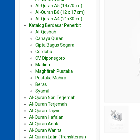
Al-Quran A5 (14x20cm)
Al-Quran B6 (12 x 17 cm)
Al-Quran A4 (21x30cm)
Katalog Berdasar Penerbit
Al-Qosbah
Cahaya Quran
Cipta Bagus Segara
Cordoba
CV. Diponegoro
Madina
Maghfirah Pustaka
Pustaka Mahira
Beras
Syamil
Al-Quran Non Terjemah
Al-Quran Terjemah
Al-Quran Tajwid
Al-Quran Hafalan
Al-Quran Anak
Al-Quran Wanita
Al-Quran Latin (Transliterasi)