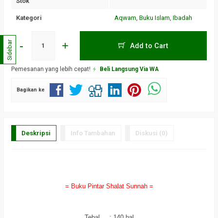
Stok
Kategori
Aqwam
,
Buku Islam
,
Ibadah
-
+
Sidebar
Add to Cart
Pemesanan yang lebih cepat!
Beli Langsung Via WA
Bagikan ke
Deskripsi
Info Tambahan
Diskusi (0)
a
= Buku Pintar Shalat Sunnah =
a
Tebal : 140 hal