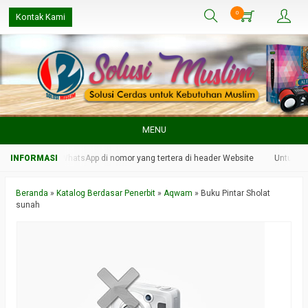
0
Kontak Kami
MENU
 kami melalui WhatsApp di nomor yang tertera di header Website
Untuk resp
Beranda
»
Katalog Berdasar Penerbit
»
Aqwam
»
Buku Pintar Sholat
sunah