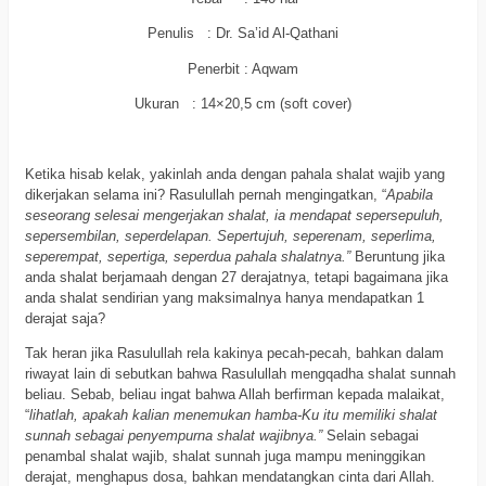
Penulis : Dr. Sa’id Al-Qathani
Penerbit : Aqwam
Ukuran : 14×20,5 cm (soft cover)
a
Ketika hisab kelak, yakinlah anda dengan pahala shalat wajib yang
dikerjakan selama ini? Rasulullah pernah mengingatkan, “
Apabila
seseorang selesai mengerjakan shalat, ia mendapat sepersepuluh,
sepersembilan, seperdelapan. Sepertujuh, seperenam, seperlima,
seperempat, sepertiga, seperdua pahala shalatnya.”
Beruntung jika
anda shalat berjamaah dengan 27 derajatnya, tetapi bagaimana jika
anda shalat sendirian yang maksimalnya hanya mendapatkan 1
derajat saja?
Tak heran jika Rasulullah rela kakinya pecah-pecah, bahkan dalam
riwayat lain di sebutkan bahwa Rasulullah mengqadha shalat sunnah
beliau. Sebab, beliau ingat bahwa Allah berfirman kepada malaikat,
“
lihatlah, apakah kalian menemukan hamba-Ku itu memiliki shalat
sunnah sebagai penyempurna shalat wajibnya.”
Selain sebagai
penambal shalat wajib, shalat sunnah juga mampu meninggikan
derajat, menghapus dosa, bahkan mendatangkan cinta dari Allah.