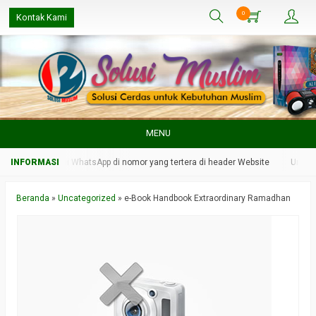
0
Kontak Kami
MENU
min kami melalui WhatsApp di nomor yang tertera di header Website
Untuk r
Beranda
»
Uncategorized
»
e-Book Handbook Extraordinary Ramadhan