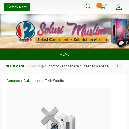
0
Kontak Kami
MENU
in kami melalui WhatsApp di nomor yang tertera di header Website
Untuk re
Beranda
»
Buku Islam
»
Fikih Wanita