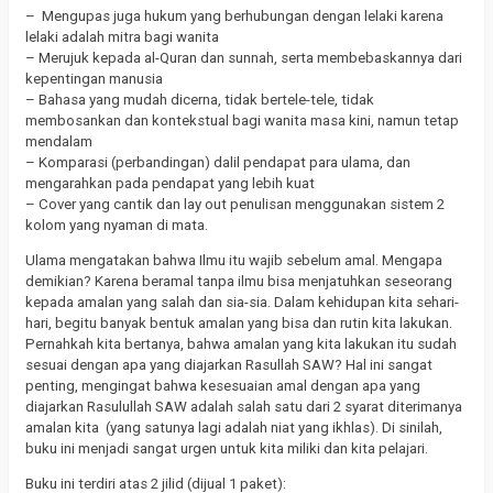
– Mengupas juga hukum yang berhubungan dengan lelaki karena
lelaki adalah mitra bagi wanita
– Merujuk kepada al-Quran dan sunnah, serta membebaskannya dari
kepentingan manusia
– Bahasa yang mudah dicerna, tidak bertele-tele, tidak
membosankan dan kontekstual bagi wanita masa kini, namun tetap
mendalam
– Komparasi (perbandingan) dalil pendapat para ulama, dan
mengarahkan pada pendapat yang lebih kuat
– Cover yang cantik dan lay out penulisan menggunakan sistem 2
kolom yang nyaman di mata.
Ulama mengatakan bahwa Ilmu itu wajib sebelum amal. Mengapa
demikian? Karena beramal tanpa ilmu bisa menjatuhkan seseorang
kepada amalan yang salah dan sia-sia. Dalam kehidupan kita sehari-
hari, begitu banyak bentuk amalan yang bisa dan rutin kita lakukan.
Pernahkah kita bertanya, bahwa amalan yang kita lakukan itu sudah
sesuai dengan apa yang diajarkan Rasullah SAW? Hal ini sangat
penting, mengingat bahwa kesesuaian amal dengan apa yang
diajarkan Rasulullah SAW adalah salah satu dari 2 syarat diterimanya
amalan kita (yang satunya lagi adalah niat yang ikhlas). Di sinilah,
buku ini menjadi sangat urgen untuk kita miliki dan kita pelajari.
Buku ini terdiri atas 2 jilid (dijual 1 paket):