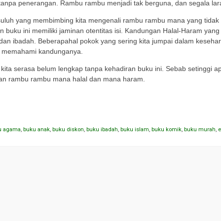
tanpa penerangan. Rambu rambu menjadi tak berguna, dan segala lara
 suluh yang membimbing kita mengenali rambu rambu mana yang tidak b
n buku ini memiliki jaminan otentitas isi. Kandungan Halal-Haram yan
 dan ibadah. Beberapahal pokok yang sering kita jumpai dalam keseha
a memahami kandunganya.
u kita serasa belum lengkap tanpa kehadiran buku ini. Sebab setinggi a
knan rambu rambu mana halal dan mana haram.
u agama
,
buku anak
,
buku diskon
,
buku ibadah
,
buku islam
,
buku komik
,
buku murah
,