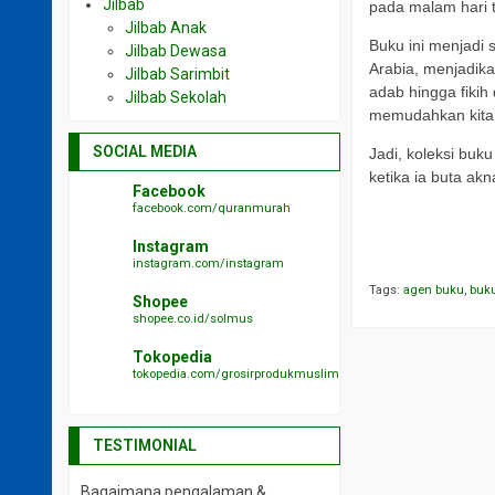
Jilbab
pada malam hari 
Jilbab Anak
Buku ini menjadi
Jilbab Dewasa
Arabia, menjadika
Jilbab Sarimbit
adab hingga fikih
Jilbab Sekolah
memudahkan kit
SOCIAL MEDIA
Jadi, koleksi buk
ketika ia buta a
Facebook
facebook.com/quranmurah
a
Instagram
a
instagram.com/instagram
Tags:
agen buku
,
buk
Shopee
shopee.co.id/solmus
Tokopedia
tokopedia.com/grosirprodukmuslim
TESTIMONIAL
Bagaimana pengalaman &