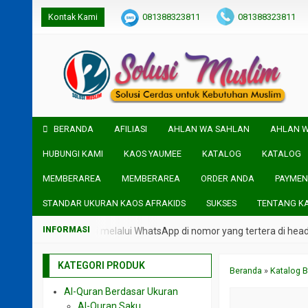
Kontak Kami
081388323811
081388323811
BERANDA
AFILIASI
AHLAN WA SAHLAN
AHLAN 
HUBUNGI KAMI
KAOS YAUMEE
KATALOG
KATALOG
MEMBERAREA
MEMBERAREA
ORDER ANDA
PAYMEN
STANDAR UKURAN KAOS AFRAKIDS
SUKSES
TENTANG K
langsung admin kami melalui WhatsApp di nomor yang tertera di header
KATEGORI PRODUK
Beranda
»
Katalog B
Al-Quran Berdasar Ukuran
Al-Quran Saku