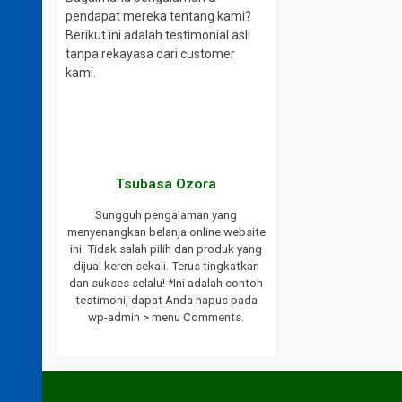
pendapat mereka tentang kami?
Berikut ini adalah testimonial asli
tanpa rekayasa dari customer
kami.
aki
Tsubasa Ozora
website ini.
Sungguh pengalaman yang
ayanan yang
menyenangkan belanja online website
ukses selalu
ini. Tidak salah pilih dan produk yang
endasikan
dijual keren sekali. Terus tingkatkan
bat saya.
dan sukses selalu! *Ini adalah contoh
h testimoni,
testimoni, dapat Anda hapus pada
 wp-admin >
wp-admin > menu Comments.
s.