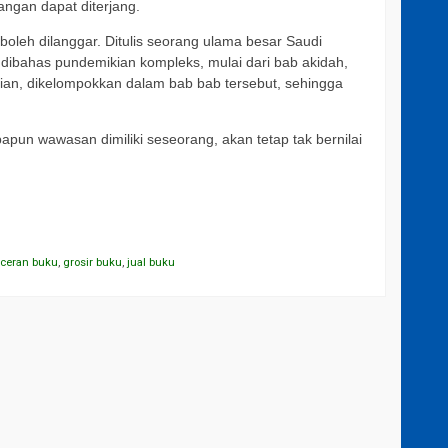
ngan dapat diterjang.
oleh dilanggar. Ditulis seorang ulama besar Saudi
g dibahas pundemikian kompleks, mulai dari bab akidah,
rian, dikelompokkan dalam bab bab tersebut, sehingga
papun wawasan dimiliki seseorang, akan tetap tak bernilai
eceran buku
,
grosir buku
,
jual buku