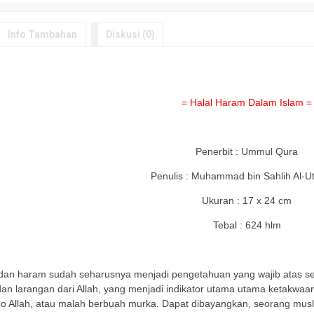
Info Tambahan
Diskusi (0)
= Halal Haram Dalam Islam =
Penerbit : Ummul Qura
Penulis : Muhammad bin Sahlih Al-U
Ukuran : 17 x 24 cm
Tebal : 624 hlm
a
l dan haram sudah seharusnya menjadi pengetahuan yang wajib atas se
dan larangan dari Allah, yang menjadi indikator utama utama ketakw
o Allah, atau malah berbuah murka. Dapat dibayangkan, seorang musl