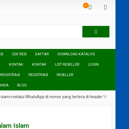
0
SI
CEK RESI
DAFTAR
DOWNLOAD KATALOG
I
KONTAK
KONTAK
LIST RESELLER
LOGIN
REGISTRASI
REGISTRASI
RESELLER
ANDA
BLOG
ami melalui WhatsApp di nomor yang tertera di header Website
alam Islam