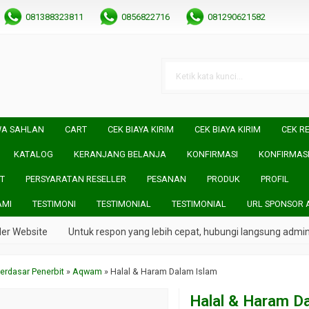
081388323811
0856822716
081290621582
WA SAHLAN
CART
CEK BIAYA KIRIM
CEK BIAYA KIRIM
CEK RE
KATALOG
KERANJANG BELANJA
KONFIRMASI
KONFIRMAS
T
PERSYARATAN RESELLER
PESANAN
PRODUK
PROFIL
AMI
TESTIMONI
TESTIMONIAL
TESTIMONIAL
URL SPONSOR 
 Website
Untuk respon yang lebih cepat, hubungi langsung admin k
erdasar Penerbit
»
Aqwam
»
Halal & Haram Dalam Islam
Halal & Haram D