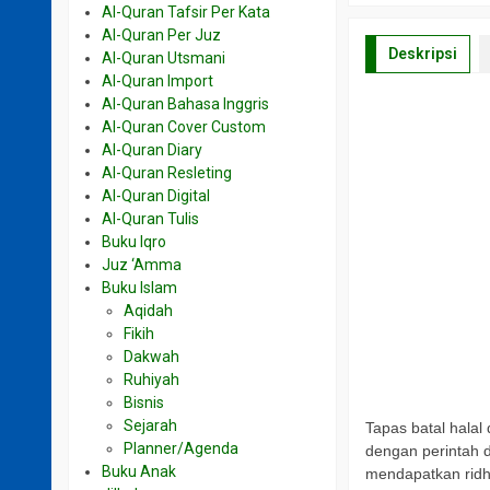
Al-Quran Tafsir Per Kata
Al-Quran Per Juz
Deskripsi
Al-Quran Utsmani
Al-Quran Import
Al-Quran Bahasa Inggris
a
Al-Quran Cover Custom
Al-Quran Diary
Al-Quran Resleting
Al-Quran Digital
a
Al-Quran Tulis
Buku Iqro
Juz ‘Amma
Buku Islam
Aqidah
Fikih
Dakwah
Ruhiyah
Bisnis
Sejarah
Tapas batal hala
Planner/Agenda
dengan perintah 
Buku Anak
mendapatkan ridh