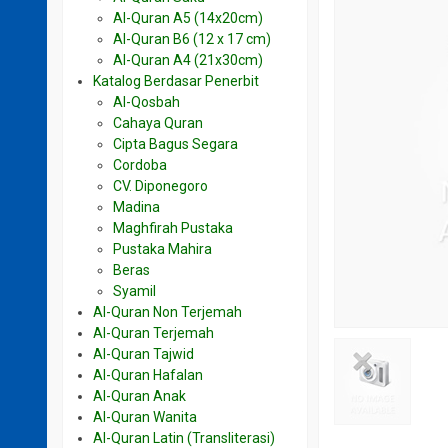
Al-Quran A5 (14x20cm)
Al-Quran B6 (12 x 17 cm)
Al-Quran A4 (21x30cm)
Katalog Berdasar Penerbit
Al-Qosbah
Cahaya Quran
Cipta Bagus Segara
Cordoba
CV. Diponegoro
Madina
Maghfirah Pustaka
Pustaka Mahira
Beras
Syamil
Al-Quran Non Terjemah
Al-Quran Terjemah
Al-Quran Tajwid
Al-Quran Hafalan
Al-Quran Anak
Al-Quran Wanita
Al-Quran Latin (Transliterasi)