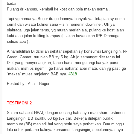
badan.
Pulang dr kanpus, kembali ke kost dan pola makan normal.
Tapi yg namanya Bogor itu godaannya banyak ya, tetaplah sy cemal
cemil dan wisata kuliner sana – sini nemenin downline . Oh ya
olahraga juga jalan terus, yg murah meriah aja, pulang ke kost jalan
kaki atau jalan keliling kampus (silakan bayangkan IPB Dramaga
seluas apa ) .
Alhamdulillah Biidznillah sekitar sepekan sy konsumsi Langsingin, N-
Green, Gamat, turunlah BB sy 5 kg. Ah jd semangat diet terus ini..
Diet yang menyenangkan, tanpa harus mengurangi banyak porsi
makan, msh bs ngemil, ga harus nahan2 lapar mata, dan yg pasti ga
“maksa” mules mnjelang BAB nya.
#318
Posted by : Alfa – Bogor
TESTIMONI 2
Salam sahabat HPAI, dengan senang hati saya mau share testimoni
Langsingin. BB awalku 63 kg/167 cm. Bekerja didepan publik
membuat (BB) menjadi hal yang perlu saya perhatikan. Dua minggu
lalu untuk pertama kalinya konsumsi Langsingin, sebelumnya saya