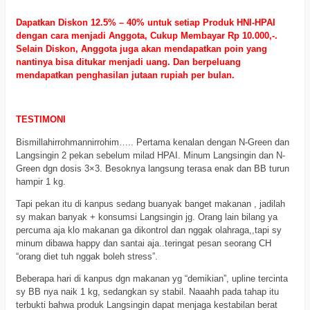
Dapatkan Diskon 12.5% – 40% untuk setiap Produk HNI-HPAI
dengan cara menjadi Anggota, Cukup Membayar Rp 10.000,-.
Selain Diskon, Anggota juga akan mendapatkan poin yang
nantinya bisa ditukar menjadi uang. Dan berpeluang
mendapatkan penghasilan jutaan rupiah per bulan.
TESTIMONI
Bismillahirrohmannirrohim….. Pertama kenalan dengan N-Green dan
Langsingin 2 pekan sebelum milad HPAI. Minum Langsingin dan N-
Green dgn dosis 3×3. Besoknya langsung terasa enak dan BB turun
hampir 1 kg.
Tapi pekan itu di kanpus sedang buanyak banget makanan , jadilah
sy makan banyak + konsumsi Langsingin jg. Orang lain bilang ya
percuma aja klo makanan ga dikontrol dan nggak olahraga,,tapi sy
minum dibawa happy dan santai aja..teringat pesan seorang CH
“orang diet tuh nggak boleh stress”.
Beberapa hari di kanpus dgn makanan yg “demikian”, upline tercinta
sy BB nya naik 1 kg, sedangkan sy stabil. Naaahh pada tahap itu
terbukti bahwa produk Langsingin dapat menjaga kestabilan berat