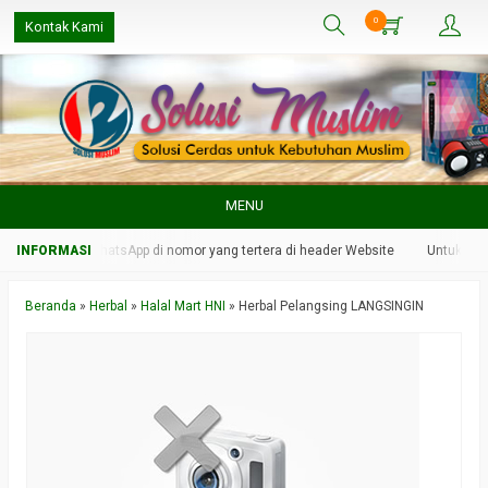
0
Kontak Kami
MENU
kami melalui WhatsApp di nomor yang tertera di header Website
Untuk respo
Beranda
»
Herbal
»
Halal Mart HNI
»
Herbal Pelangsing LANGSINGIN