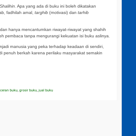
Shalihin
. Apa yang ada di buku ini boleh dikatakan
dab, fadhilah amal,
targhib
(motivasi) dan
tarhib
at, dan hanya mencantumkan riwayat-riwayat yang shahih
leh pembaca tanpa mengurangi kekuatan isi buku aslinya.
jadi manusia yang peka terhadap keadaan di sendiri,
di penuh berkah karena perilaku masyarakat semakin
eceran buku
,
grosir buku
,
jual buku