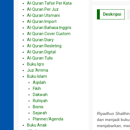
Al-Quran Tafsir Per Kata
Al-Quran Per Juz
Deskripsi
Al-Quran Utsmani
Al-Quran Import
Al-Quran Bahasa Inggris
a
Al-Quran Cover Custom
Al-Quran Diary
Al-Quran Resleting
Al-Quran Digital
a
Al-Quran Tulis
Buku Iqro
Juz ‘Amma
Buku Islam
Aqidah
Fikih
Dakwah
Ruhiyah
Bisnis
Sejarah
Riyadhus Shalihi
Planner/Agenda
dan menjadi buku 
Buku Anak
menjabarkan, mem