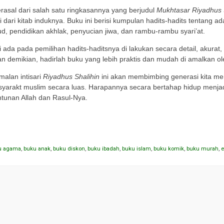
berasal dari salah satu ringkasannya yang berjudul
Mukhtasar Riyadhus 
 dari kitab induknya. Buku ini berisi kumpulan hadits-hadits tentang a
ud, pendidikan akhlak, penyucian jiwa, dan rambu-rambu syari’at.
i ada pada pemilihan hadits-haditsnya di lakukan secara detail, akur
n demikian, hadirlah buku yang lebih praktis dan mudah di amalkan o
malan intisari
Riyadhus Shalihin
ini akan membimbing generasi kita men
syarakt muslim secara luas. Harapannya secara bertahap hidup menja
ntunan Allah dan Rasul-Nya.
u agama
,
buku anak
,
buku diskon
,
buku ibadah
,
buku islam
,
buku komik
,
buku murah
,