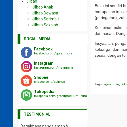
Jilbab
Buku ini sendiri 
Jilbab Anak
merupakan intisari
Jilbab Dewasa
(peringatan), zuh
Jilbab Sarimbit
Jilbab Sekolah
Kelebihan buku in
dan hasan. Denga
SOCIAL MEDIA
Insyaallah, penga
Facebook
keluarga, dan ma
facebook.com/quranmurah
sesuai dengan tu
Instagram
a
instagram.com/instagram
a
Shopee
shopee.co.id/solmus
Tags:
agen buku
,
buk
Tokopedia
tokopedia.com/grosirprodukmuslim
TESTIMONIAL
Bagaimana pengalaman &