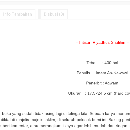
Info Tambahan
Diskusi (0)
= Intisari Riyadhus Shalihin =
Tebal : 400 hal
Penulis : Imam An-Nawawi
Penerbit : Aqwam
Ukuran : 17,5×24,5 cm (hard co
a
n,
buku yang sudah tidak asing lagi di telinga kita. Sebuah karya monu
diktat di majelis-majelis taklim, di seluruh pelosok bumi ini. Saking 
beri komentar, atau merangkum isinya agar lebih mudah dan ringan u