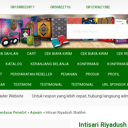
081388323811
0856822716
081290621582
WA SAHLAN
CART
CEK BIAYA KIRIM
CEK BIAYA KIRIM
CEK RE
KATALOG
KERANJANG BELANJA
KONFIRMASI
KONFIRMAS
T
PERSYARATAN RESELLER
PESANAN
PRODUK
PROFIL
AMI
TESTIMONI
TESTIMONIAL
TESTIMONIAL
URL SPONSOR 
er Website
Untuk respon yang lebih cepat, hubungi langsung admin 
erdasar Penerbit
»
Aqwam
»
Intisari Riyadush Shalihin
Intisari Riyadush