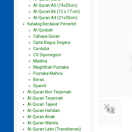
Al-Quran A5 (14x20cm)
Al-Quran B6 (12 x 17 cm)
Al-Quran A4 (21x30cm)
Katalog Berdasar Penerbit
Al-Qosbah
Cahaya Quran
Cipta Bagus Segara
Cordoba
CV. Diponegoro
Madina
Maghfirah Pustaka
Pustaka Mahira
Beras
Syamil
Al-Quran Non Terjemah
Al-Quran Terjemah
Al-Quran Tajwid
Al-Quran Hafalan
Al-Quran Anak
Al-Quran Wanita
Al-Quran Latin (Transliterasi)