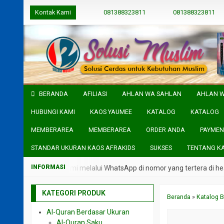
Kontak Kami
081388323811
081388323811
BERANDA
AFILIASI
AHLAN WA SAHLAN
AHLAN 
HUBUNGI KAMI
KAOS YAUMEE
KATALOG
KATALOG
MEMBERAREA
MEMBERAREA
ORDER ANDA
PAYMEN
STANDAR UKURAN KAOS AFRAKIDS
SUKSES
TENTANG K
i langsung admin kami melalui WhatsApp di nomor yang tertera di head
KATEGORI PRODUK
Beranda
»
Katalog B
Al-Quran Berdasar Ukuran
Al-Quran Saku