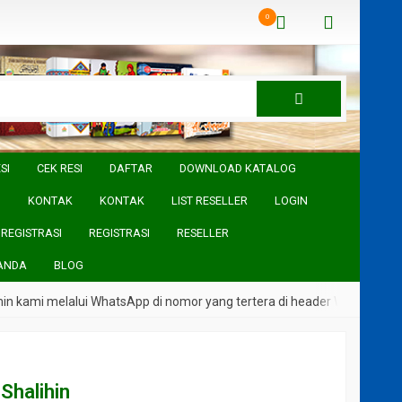
0
SI
CEK RESI
DAFTAR
DOWNLOAD KATALOG
I
KONTAK
KONTAK
LIST RESELLER
LOGIN
REGISTRASI
REGISTRASI
RESELLER
ANDA
BLOG
kami melalui WhatsApp di nomor yang tertera di header Website
 Shalihin