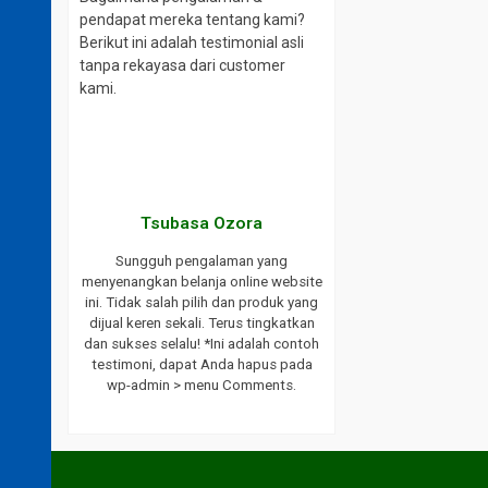
pendapat mereka tentang kami?
Berikut ini adalah testimonial asli
tanpa rekayasa dari customer
kami.
aki
Tsubasa Ozora
website ini.
Sungguh pengalaman yang
ayanan yang
menyenangkan belanja online website
ukses selalu
ini. Tidak salah pilih dan produk yang
endasikan
dijual keren sekali. Terus tingkatkan
bat saya.
dan sukses selalu! *Ini adalah contoh
h testimoni,
testimoni, dapat Anda hapus pada
 wp-admin >
wp-admin > menu Comments.
s.