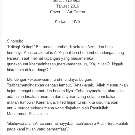
Berat : 215 Gram
Tahun : 2016
Cover : Art Carton
Kertas : HVS
Sinopsis:
“Kriiing! Kriiing!” Bel tanda istirahat di sekolah Azmi dan Izza
berbunyi. Anak-anak kelas Al-AqshaCeria berhamburandenganriang.
Namun, saat melihat lapangan yang biasamereka
gunakanuntukbermainbasah,merekamengeluh, “Ya, hujanÖ. Nggak
bisa main di luar dongÖ.”
Mendengar kekecewaan murid-muridnya,ibu guru
Tsabitamengingatkan dengan lembut, “Anak-anak.. Allah menurunkan
hujan sebagai rahmat dan berkah-Nya. Coba bayangkan kalau tidak
ada hujan,bisakahtanaman dan sayuran yang selama ini kalian
makan tumbuh? Karenanya, kited hujan turun, kita disunnahkan
untuk berdoa sebagaimana yang diajarkan oleh Rasulullah
Muhammad Shallallahu
‘alaihiwaSallam:Allaahummashayyibannaafi’an.ëYa Allah, turunkanlah
pada kami hujan yang bermanfaat’.”