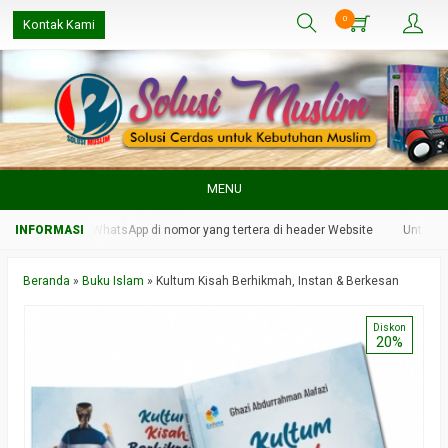
0
Kontak Kami
MENU
 kami melalui WhatsApp di nomor yang tertera di header Website
Untuk resp
Beranda
»
Buku Islam
»
Kultum Kisah Berhikmah, Instan & Berkesan
Diskon
20%