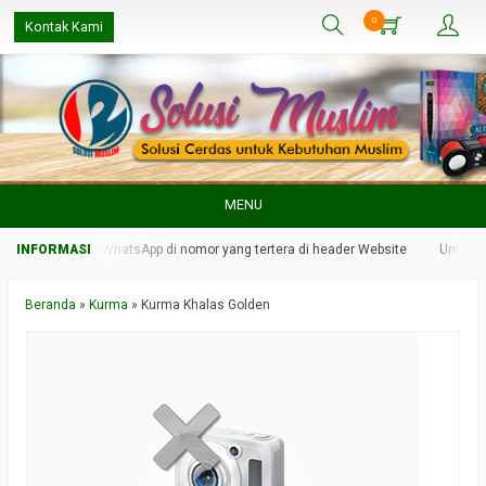
0
Kontak Kami
MENU
n kami melalui WhatsApp di nomor yang tertera di header Website
Untuk res
Beranda
»
Kurma
»
Kurma Khalas Golden