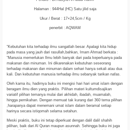
Halaman : 944Hal (HC) Satu jilid saja
Ukur / Berat : 17×24,5cm / Kg
penerbit : AQWAM
a
“Kebutuhan kita terhadap ilmu sangatlah besar. Apalagi kita hidup
pada masa yang jauh dari rasullah,bahkan, Imam Ahmad berkata :
“Manusia memerlukan Ilmu lebih banyak dari pada keperluanya pada
makanan dan minuman. Ini dikarenakan kebutuhan seseorang
terhadap makanan dan minuman dalam sehari hanya sekali atau dua
kali. Dan kebutuhan manusia terhadap ilmu sebanyak tarikan nafas.
Oleh karna itu, hadirnya buku ini mengisi hari hari umat islam dengan
beragam ilmu dien yang praktis. Pilihan materi kultumdisajikan
variatif pilihan temanya mulai dari akhidah, ibadah, muamalah,
hingga pernikahan. Dengan memuat tak kurang dari 360 tema pilihan
,harapanya dapat menemani umat islam dalam beramal setiap
harinya secara istiqomah selama setahun.
Meski praktis, buku ini tetap diperkuat dengan dalil dalil shahih
pilihan, baik dari Al Quran maupun asunnah. Sehingga buku ini juga