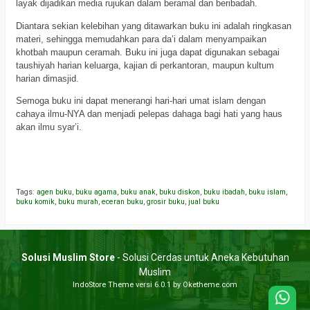
layak dijadikan media rujukan dalam beramal dan beribadah.
Diantara sekian kelebihan yang ditawarkan buku ini adalah ringkasan
materi, sehingga memudahkan para da’i dalam menyampaikan
khotbah maupun ceramah. Buku ini juga dapat digunakan sebagai
taushiyah harian keluarga, kajian di perkantoran, maupun kultum
harian dimasjid.
Semoga buku ini dapat menerangi hari-hari umat islam dengan
cahaya ilmu-NYA dan menjadi pelepas dahaga bagi hati yang haus
akan ilmu syar’i.
a
a
Tags:
agen buku
,
buku agama
,
buku anak
,
buku diskon
,
buku ibadah
,
buku islam
,
buku komik
,
buku murah
,
eceran buku
,
grosir buku
,
jual buku
Solusi Muslim Store
- Solusi Cerdas untuk Aneka Kebutuhan
Muslim
IndoStore Theme
versi 6.0.1 by Oketheme.com