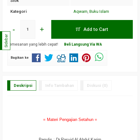
Stok
Kategori
Aqwam
,
Buku Islam
-
+
Add to Cart
Sidebar
Pemesanan yang lebih cepat!
Beli Langsung Via WA
Bagikan ke
Deskripsi
Info Tambahan
Diskusi (0)
a
= Materi Pengajian Setahun =
a
Penulis : Dr.Rasyid Al Abdul Karim