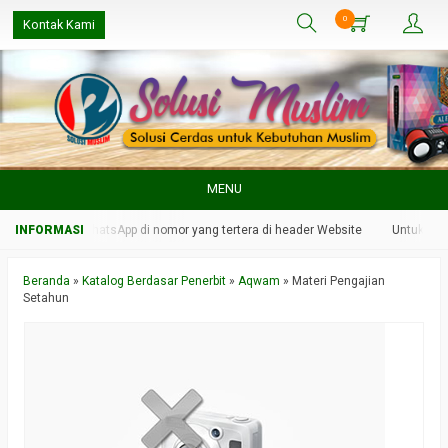
0
Kontak Kami
MENU
kami melalui WhatsApp di nomor yang tertera di header Website
Untuk respo
Beranda
»
Katalog Berdasar Penerbit
»
Aqwam
»
Materi Pengajian
Setahun