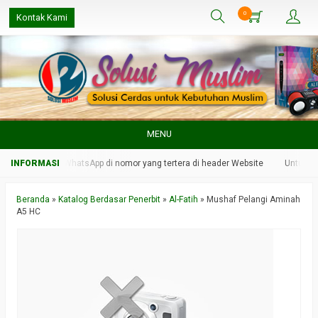
0
Kontak Kami
MENU
n kami melalui WhatsApp di nomor yang tertera di header Website
Untuk res
Beranda
»
Katalog Berdasar Penerbit
»
Al-Fatih
»
Mushaf Pelangi Aminah
A5 HC