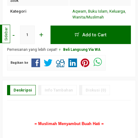
Stok
Kategori
Aqwam
,
Buku Islam
,
Keluarga
,
Wanita/Muslimah
Sidebar
-
+
Add to Cart
Pemesanan yang lebih cepat!
Beli Langsung Via WA
Bagikan ke
Deskripsi
Info Tambahan
Diskusi (0)
a
= Muslimah Menyambut Buah Hati =
a