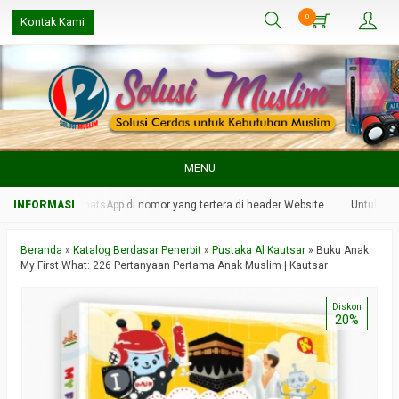
0
Kontak Kami
MENU
kami melalui WhatsApp di nomor yang tertera di header Website
Untuk respo
Beranda
»
Katalog Berdasar Penerbit
»
Pustaka Al Kautsar
»
Buku Anak
My First What: 226 Pertanyaan Pertama Anak Muslim | Kautsar
Diskon
20%