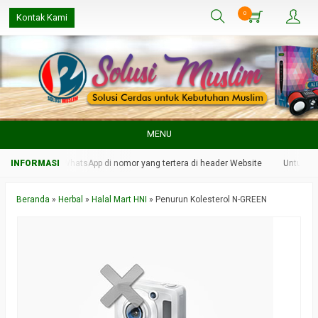
0
Kontak Kami
MENU
 kami melalui WhatsApp di nomor yang tertera di header Website
Untuk resp
Beranda
»
Herbal
»
Halal Mart HNI
»
Penurun Kolesterol N-GREEN