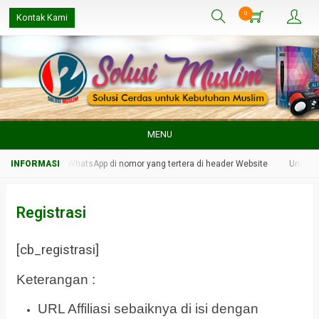
0
Kontak Kami
MENU
in kami melalui WhatsApp di nomor yang tertera di header Website
Untuk re
Registrasi
[cb_registrasi]
Keterangan :
URL Affiliasi sebaiknya di isi dengan